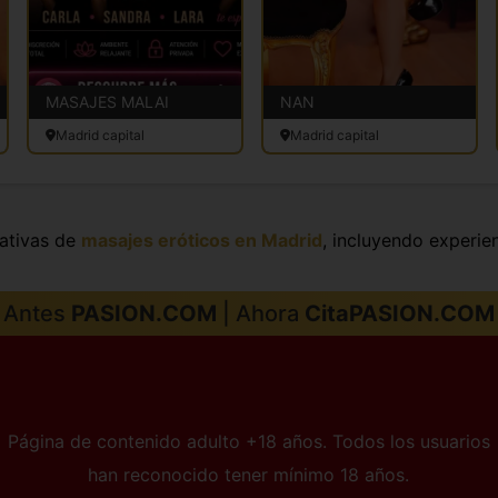
MASAJES MALAI
NAN
Madrid capital
Madrid capital
ativas de
masajes eróticos en Madrid
, incluyendo experien
Antes
PASION.COM
| Ahora
CitaPASION.COM
Página de contenido adulto +18 años. Todos los usuarios
han reconocido tener mínimo 18 años.