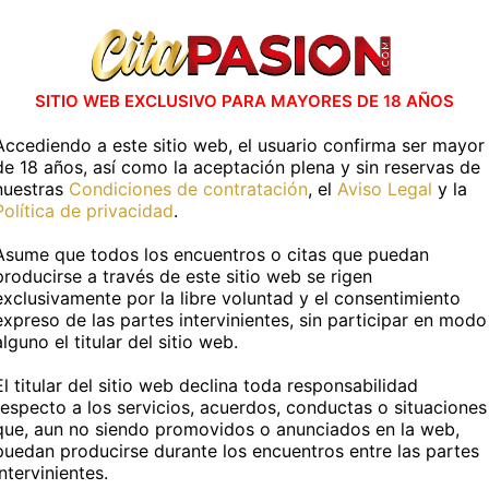
 has visto en
CitaPASION.COM
y tendrás un tr
vidades en casa
Actividades al air
SITIO WEB EXCLUSIVO PARA MAYORES DE 18 AÑOS
ESPECIFICAR
SIN ESPECIFICAR
Accediendo a este sitio web, el usuario confirma ser mayor
de 18 años, así como la aceptación plena y sin reservas de
nuestras
Condiciones de contratación
, el
Aviso Legal
y la
Política de privacidad
.
Más información
Asume que todos los encuentros o citas que puedan
producirse a través de este sitio web se rigen
exclusivamente por la libre voluntad y el consentimiento
TOS PERSONALES
expreso de las partes intervinientes, sin participar en modo
alguno el titular del sitio web.
:
Flor
Edad:
35 años
El titular del sitio web declina toda responsabilidad
respecto a los servicios, acuerdos, conductas o situaciones
Fumador@:
No
que, aun no siendo promovidos o anunciados en la web,
puedan producirse durante los encuentros entre las partes
intervinientes.
DATOS FÍSICOS