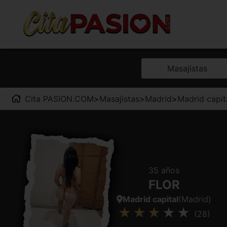
Masajistas
Cita PASION.COM
>
Masajistas
>
Madrid
>
Madrid capit
35 años
FLOR
Madrid capital
(Madrid)
(28)