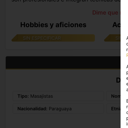
Dime que me
Hobbies y aficiones
Acti
SIN ESPECIFICAR
SIN 
DA
Tipo:
Masajistas
Nombre
Nacionalidad:
Paraguaya
Etnia:
-