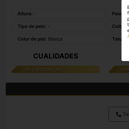
Altura:
-
Peso:
-
Tipo de pelo:
-
Color d
Color de piel:
Blanca
Tatuaje
CUALIDADES
SIN ESPECIFICAR
ES
Te