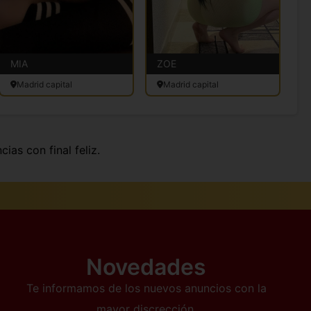
MIA
ZOE
C
Madrid capital
Madrid capital
cias con final feliz.
Novedades
Te informamos de los nuevos anuncios con la
mayor discrección.