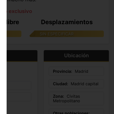
ato exclusivo
e libre
Desplazamientos
SIN ESPECIFICAR
Ubicación
Provincia:
Madrid
Ciudad:
Madrid capital
Zona:
Civitas
Metropolitano
Otras poblaciones: