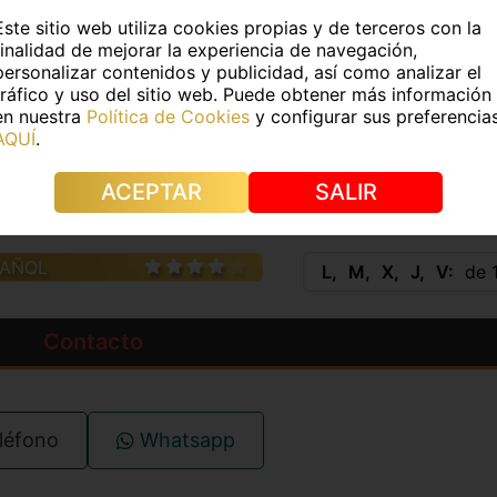
Este sitio web utiliza cookies propias y de terceros con la
finalidad de mejorar la experiencia de navegación,
Medidas:
-
personalizar contenidos y publicidad, así como analizar el
tráfico y uso del sitio web. Puede obtener más información
e pelo:
Castaño
Color de ojos:
Castaño
en nuestra
Política de Cookies
y configurar sus preferencia
AQUÍ
.
s:
No
Piercings:
No
ACEPTAR
SALIR
IDIOMAS
HORAR
PAÑOL
L
M
X
J
V
de 1
Contacto
léfono
Whatsapp