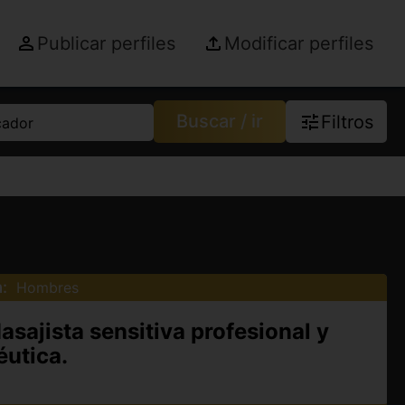
Publicar perfiles
Modificar perfiles
Buscar / ir
Filtros
cador
:
Hombres
asajista sensitiva profesional y
éutica.