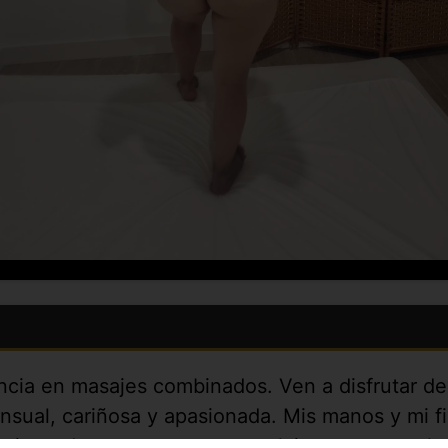
ncia en masajes combinados. Ven a disfrutar de
ual, cariñosa y apasionada. Mis manos y mi fig
rtivas, descontracturantes, relajantes, craneal