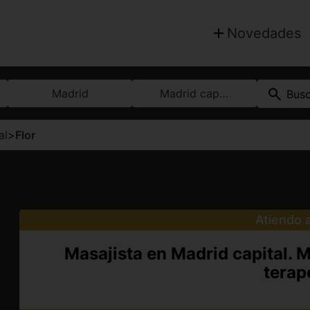
Novedades
Madrid
Madrid capital
Bus
al
>
Flor
Atiendo a
Masajista en Madrid capital. M
terap