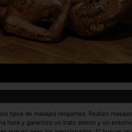
rios tipos de masajes relajantes. Realizo masaje
a hora y garantizo un trato atento y un entorno 
s que no sean los mencionados. Si buscas rela