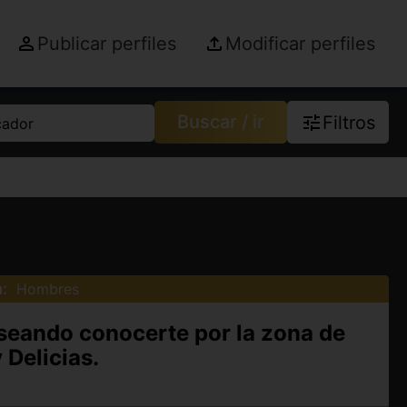
Publicar perfiles
Modificar perfiles
Buscar / ir
Filtros
cador
:
Hombres
eseando conocerte por la zona de
 Delicias.