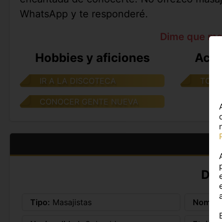
WhatsApp y te responderé.
Dime que me
Hobbies y aficiones
Acti
IR A LA DISCOTECA
TOMA
CONOCER GENTE NUEVA
DA
Tipo:
Masajistas
Nombre