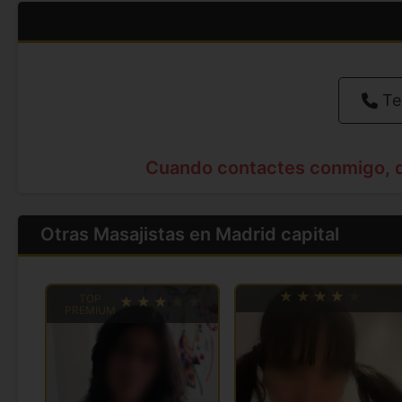
Te
Cuando contactes conmigo, 
Otras Masajistas en Madrid capital
TOP
PREMIUM