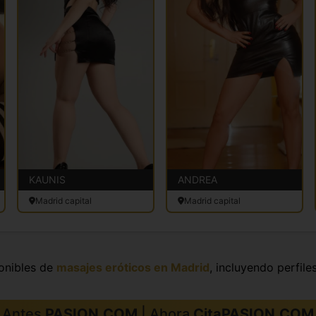
KAUNIS
ANDREA
Madrid capital
Madrid capital
onibles de
masajes eróticos en Madrid
, incluyendo perfiles
Antes
PASION.COM
| Ahora
CitaPASION.COM