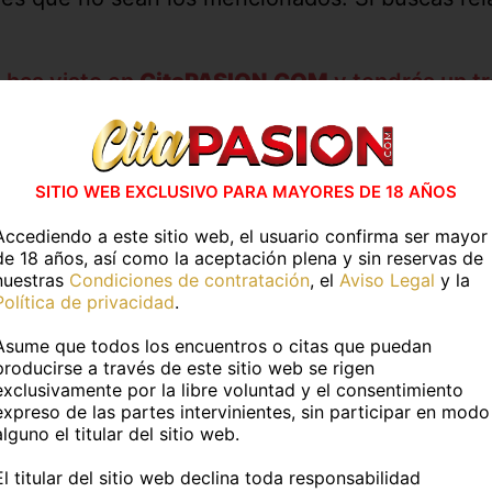
 has visto en
CitaPASION.COM
y tendrás un tr
vidades en casa
Actividades al air
R UN CAFE
IR A UN RESTAURAN
SITIO WEB EXCLUSIVO PARA MAYORES DE 18 AÑOS
IR A LA DISCOTECA
Accediendo a este sitio web, el usuario confirma ser mayor
de 18 años, así como la aceptación plena y sin reservas de
nuestras
Condiciones de contratación
, el
Aviso Legal
y la
Política de privacidad
.
Más información
Asume que todos los encuentros o citas que puedan
producirse a través de este sitio web se rigen
TOS PERSONALES
exclusivamente por la libre voluntad y el consentimiento
expreso de las partes intervinientes, sin participar en modo
alguno el titular del sitio web.
:
Ximena
Edad:
27 años
El titular del sitio web declina toda responsabilidad