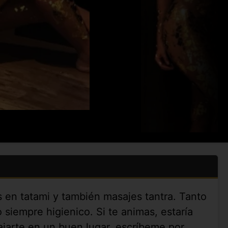
s en tatami y también masajes tantra. Tanto
siempre higienico. Si te animas, estaría
jarte en un buen lugar, escríbeme por