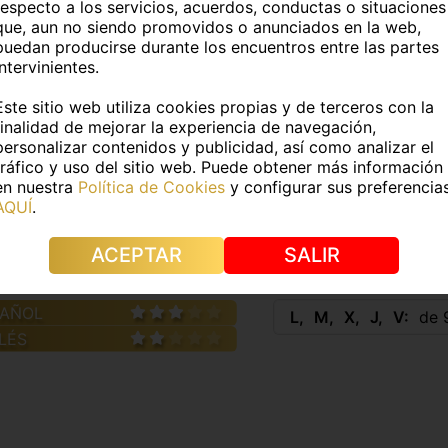
Fumador@:
No
respecto a los servicios, acuerdos, conductas o situaciones
que, aun no siendo promovidos o anunciados en la web,
puedan producirse durante los encuentros entre las partes
DATOS FÍSICOS
intervinientes.
Este sitio web utiliza cookies propias y de terceros con la
8Kg
Medidas:
100/70/100
finalidad de mejorar la experiencia de navegación,
personalizar contenidos y publicidad, así como analizar el
e pelo:
Rubio
Color de ojos:
Verdes
tráfico y uso del sitio web. Puede obtener más información
en nuestra
Política de Cookies
y configurar sus preferencia
AQUÍ
.
s:
No
Piercings:
No
ACEPTAR
SALIR
IDIOMAS
HORAR
PAÑOL
L
M
X
J
V
de 9
LÉS