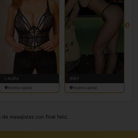
LAURA
BIBY
K
Madrid capital
Madrid capital
 de masajistas con final feliz.