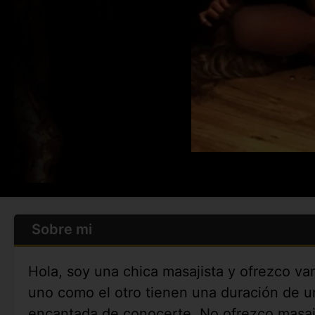
Sobre mi
Hola, soy una chica masajista y ofrezco va
uno como el otro tienen una duración de un
encantada de conocerte. No ofrezco masaje