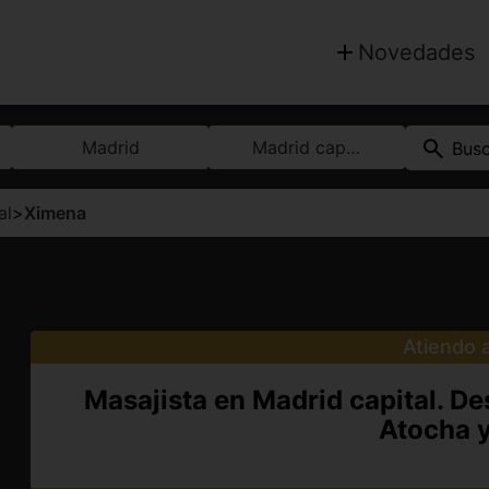
Novedades
Madrid
Madrid capital
Bus
al
>
Ximena
Atiendo a
Masajista en Madrid capital. D
Atocha y