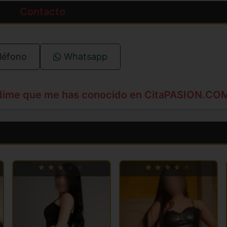
Contacto
léfono
Whatsapp
dime que me has conocido en CitaPASION.CO