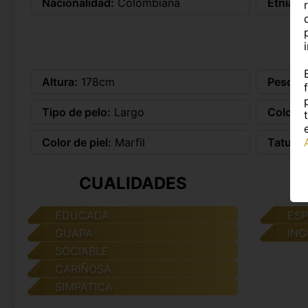
Nacionalidad:
Colombiana
Etnia:
-
Altura:
178cm
Peso:
5
Tipo de pelo:
Largo
Color d
Color de piel:
Marfil
Tatuaje
CUALIDADES
EDUCADA
ES
GUAPA
ING
SOCIABLE
CARIÑOSA
SIMPATICA