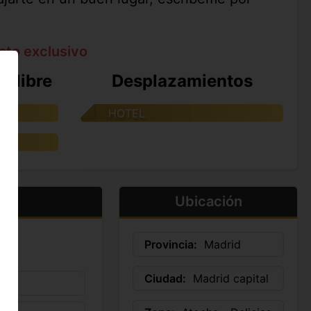
ato exclusivo
e libre
Desplazamientos
TE
HOTEL
Ubicación
Provincia:
Madrid
Ciudad:
Madrid capital