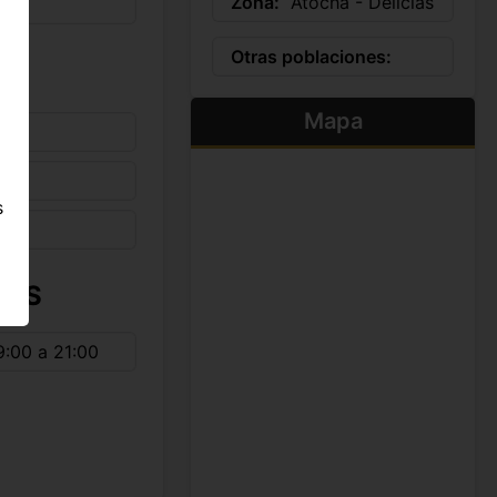
Zona:
Atocha - Delicias
Otras poblaciones:
Mapa
s
IOS
:00 a 21:00