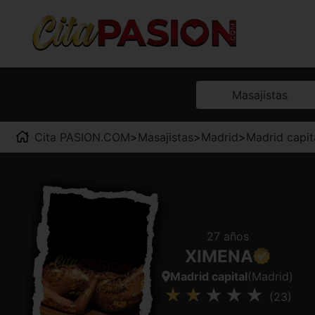
Masajistas
Cita PASION.COM
>
Masajistas
>
Madrid
>
Madrid capit
27 años
XIMENA
Madrid capital
(Madrid)
(23)