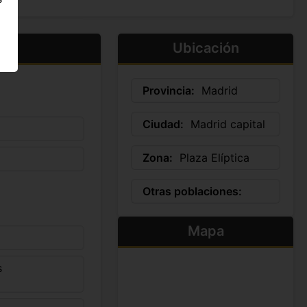
Ubicación
Provincia:
Madrid
Ciudad:
Madrid capital
Zona:
Plaza Elíptica
Otras poblaciones:
Mapa
s