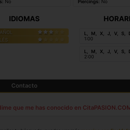
s:
No
Piercings:
No
IDIOMAS
HORAR
PAÑOL
L
M
X
J
V
S
1:00
LÉS
L
M
X
J
V
S
2:00
Contacto
dime que me has conocido en CitaPASION.CO