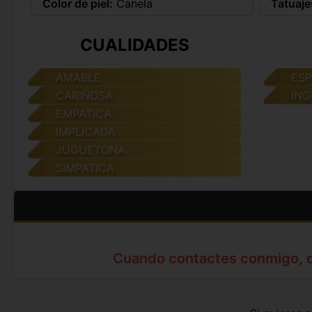
Color de piel:
Canela
Tatuaje
CUALIDADES
AMABLE
ES
CARIÑOSA
ING
EMPATICA
IMPLICADA
JUGUETONA
SIMPATICA
Cuando contactes conmigo, 