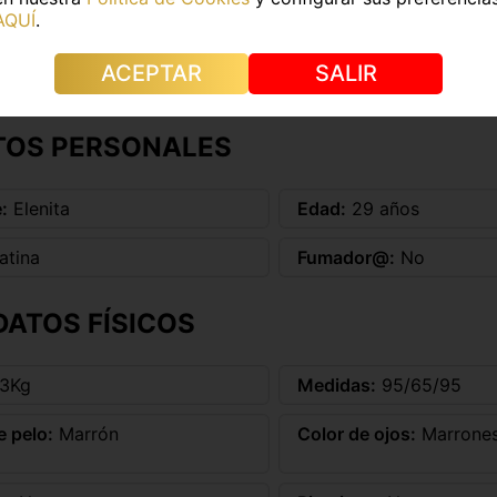
AQUÍ
.
ACEPTAR
SALIR
Más información
TOS PERSONALES
:
Elenita
Edad:
29 años
atina
Fumador@:
No
DATOS FÍSICOS
3Kg
Medidas:
95/65/95
e pelo:
Marrón
Color de ojos:
Marrone