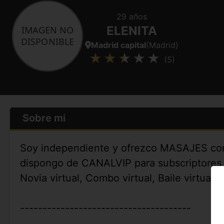
29 años
ELENITA
Madrid capital
(Madrid)
(5)
Sobre mi
Soy independiente y ofrezco MASAJES com
dispongo de CANALVIP para subscriptores
Novia virtual, Combo virtual, Baile virtua
--------------------------------------