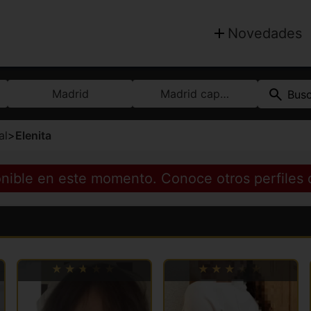
Novedades
Madrid
Madrid capital
Bus
al
>
Elenita
ponible en este momento. Conoce otros perfiles