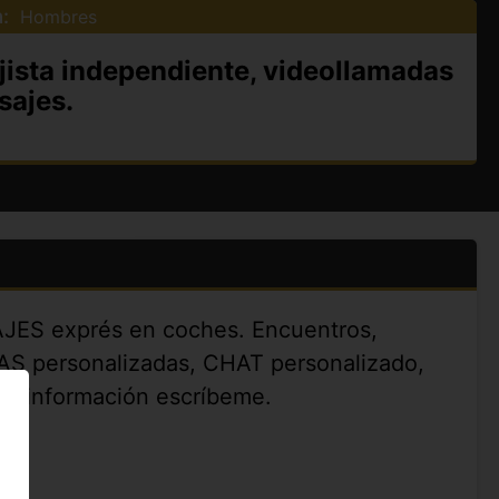
:
Hombres
jista independiente, videollamadas
sajes.
JES exprés en coches. Encuentros,
AS personalizadas, CHAT personalizado,
más información escríbeme.