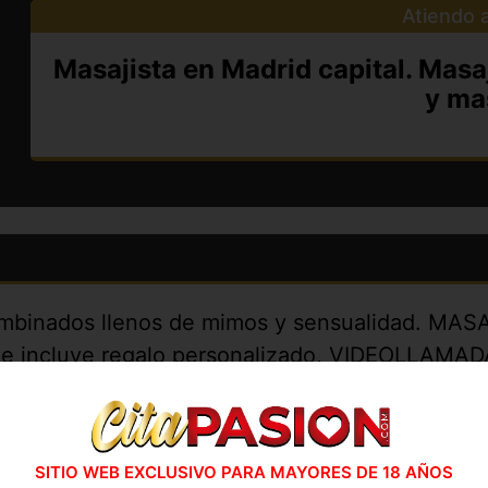
Atiendo a
Masajista en Madrid capital. Masa
y ma
binados llenos de mimos y sensualidad. MASA
 e incluye regalo personalizado, VIDEOLLAMAD
l personalizado, Compañía, Trato cercano. Para 
SITIO WEB EXCLUSIVO PARA MAYORES DE 18 AÑOS