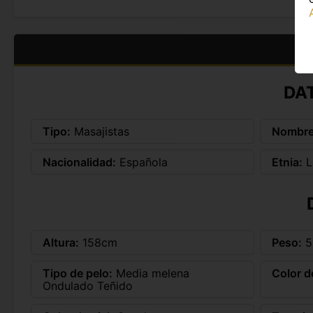
DA
Tipo:
Masajistas
Nombre
Nacionalidad:
Española
Etnia:
L
Altura:
158cm
Peso:
5
Tipo de pelo:
Media melena
Color d
Ondulado Teñido