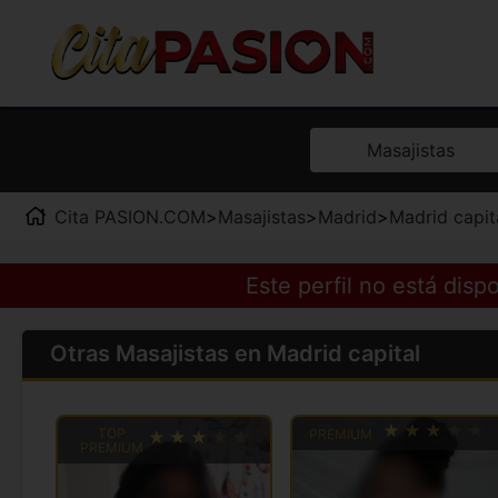
Masajistas
Cita PASION.COM
>
Masajistas
>
Madrid
>
Madrid capit
Este perfil no está dis
Otras Masajistas en Madrid capital
TOP
PREMIUM
PREMIUM