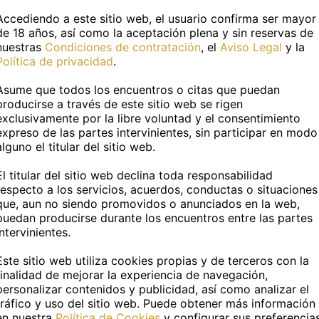
ges full of pampering and sensuality. Express 
Accediendo a este sitio web, el usuario confirma ser mayor
de 18 años, así como la aceptación plena y sin reservas de
nalized gift, personalized video calls, personali
nuestras
Condiciones de contratación
, el
Aviso Legal
y la
 treatment. For more information write to me.
Política de privacidad
.
Asume que todos los encuentros o citas que puedan
 has visto en
CitaPASION.COM
y tendrás un tr
producirse a través de este sitio web se rigen
exclusivamente por la libre voluntad y el consentimiento
vidades en casa
Actividades al air
expreso de las partes intervinientes, sin participar en modo
alguno el titular del sitio web.
R JUNTOS
BAILAR
El titular del sitio web declina toda responsabilidad
ERSAR
IR A UN RESTAURAN
respecto a los servicios, acuerdos, conductas o situaciones
que, aun no siendo promovidos o anunciados en la web,
puedan producirse durante los encuentros entre las partes
CHAR MUSICA
PASEAR POR LA CAL
intervinientes.
R AL PARCHIS
PASEAR POR LA PLA
Este sitio web utiliza cookies propias y de terceros con la
finalidad de mejorar la experiencia de navegación,
LA TELEVISION
personalizar contenidos y publicidad, así como analizar el
tráfico y uso del sitio web. Puede obtener más información
UNA PELICULA
en nuestra
Política de Cookies
y configurar sus preferencia