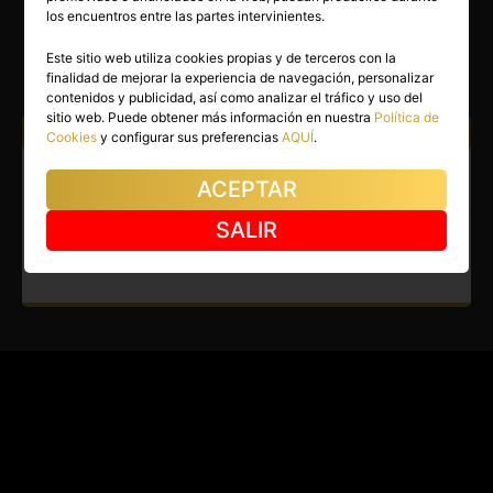
NAOMI
los encuentros entre las partes intervinientes.
Madrid capital
(Madrid)
Este sitio web utiliza cookies propias y de terceros con la
finalidad de mejorar la experiencia de navegación, personalizar
(12)
contenidos y publicidad, así como analizar el tráfico y uso del
sitio web. Puede obtener más información en nuestra
Política de
Atiendo a:
Hombres
Mujeres
Parejas
Cookies
y configurar sus preferencias
AQUÍ
.
Escort en Madrid capital. Chica
ACEPTAR
aventurera, exótica y
SALIR
apasionada.