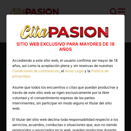
Cita PASION.COM
>
Escorts
>
Madrid
>
Madrid capital
>
Naomi
SITIO WEB EXCLUSIVO PARA MAYORES DE 18
AÑOS
Accediendo a este sitio web, el usuario confirma ser mayor de 18
años, así como la aceptación plena y sin reservas de nuestras
Condiciones de contratación
, el
Aviso Legal
y la
Política de
privacidad
.
Asume que todos los encuentros o citas que puedan producirse a
través de este sitio web se rigen exclusivamente por la libre
voluntad y el consentimiento expreso de las partes
intervinientes, sin participar en modo alguno el titular del sitio
web.
El titular del sitio web declina toda responsabilidad respecto a los
servicios, acuerdos, conductas o situaciones que, aun no siendo
25 años
promovidos o anunciados en la web, puedan producirse durante