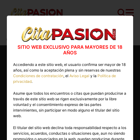
Cita PASION.COM
>
Escorts
>
Castellón
>
Castellón capital
>
Chanel
SITIO WEB EXCLUSIVO PARA MAYORES DE 18
AÑOS
Accediendo a este sitio web, el usuario confirma ser mayor de 18
años, así como la aceptación plena y sin reservas de nuestras
Condiciones de contratación
, el
Aviso Legal
y la
Política de
privacidad
.
Asume que todos los encuentros o citas que puedan producirse a
través de este sitio web se rigen exclusivamente por la libre
voluntad y el consentimiento expreso de las partes
intervinientes, sin participar en modo alguno el titular del sitio
web.
El titular del sitio web declina toda responsabilidad respecto a los
servicios, acuerdos, conductas o situaciones que, aun no siendo
20 años
promovidos o anunciados en la web, puedan producirse durante