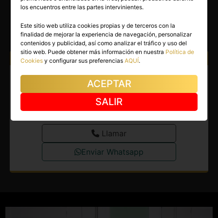
CHANEL
los encuentros entre las partes intervinientes.
Castellón capital
(Castellón)
Este sitio web utiliza cookies propias y de terceros con la
finalidad de mejorar la experiencia de navegación, personalizar
(14)
contenidos y publicidad, así como analizar el tráfico y uso del
sitio web. Puede obtener más información en nuestra
Política de
Atiendo a:
Hombres
Cookies
y configurar sus preferencias
AQUÍ
.
Escort en Castellón capital.
ACEPTAR
Quiero disfrutar de escapadas
SALIR
inolvidables contigo.
Llamar
Enviar Whatsapp