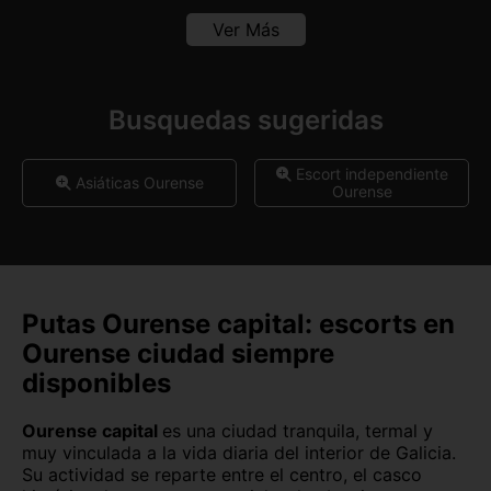
Barcelona capital
Bilbao
Ver Más
Burgos capital
Cáceres capital
Cádiz capital
Castellón capital
Busquedas sugeridas
Ceuta capital
Ciudad Real capital
Escort independiente
Asiáticas Ourense
Ourense
Córdoba capital
Cuenca capital
Girona capital
Granada capital
Guadalajara capital
Huelva capital
Putas Ourense capital: escorts en
Huesca capital
Jaén capital
Ourense ciudad siempre
disponibles
Las Palmas
León capital
Lleida capital
Logroño
Ourense capital
es una ciudad tranquila, termal y
muy vinculada a la vida diaria del interior de Galicia.
Su actividad se reparte entre el centro, el casco
Lugo capital
Madrid capital