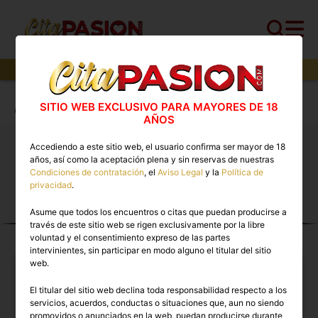
4
perfiles,
2
perfiles verificados y
0
con video
Cita PASION.COM
>
Escorts
>
Ourense
>
SITIO WEB EXCLUSIVO PARA MAYORES DE 18
Ourense capital
AÑOS
Accediendo a este sitio web, el usuario confirma ser mayor de 18
Putas Ourense capital. ❤️ Los mejores anuncios de
años, así como la aceptación plena y sin reservas de nuestras
Escorts en Cita PASION.COM
Condiciones de contratación
, el
Aviso Legal
y la
Política de
privacidad
.
Asume que todos los encuentros o citas que puedan producirse a
ESCORTS EN OURENSE
través de este sitio web se rigen exclusivamente por la libre
CAPITAL
voluntad y el consentimiento expreso de las partes
intervinientes, sin participar en modo alguno el titular del sitio
web.
El titular del sitio web declina toda responsabilidad respecto a los
servicios, acuerdos, conductas o situaciones que, aun no siendo
promovidos o anunciados en la web, puedan producirse durante