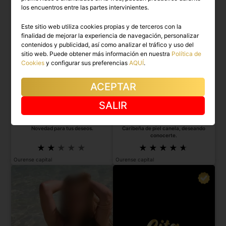
los encuentros entre las partes intervinientes.
Este sitio web utiliza cookies propias y de terceros con la
finalidad de mejorar la experiencia de navegación, personalizar
contenidos y publicidad, así como analizar el tráfico y uso del
sitio web. Puede obtener más información en nuestra
Política de
Cookies
y configurar sus preferencias
AQUÍ
.
ACEPTAR
SALIR
LORENA
VERÓNICA
Novedad para tus deseos.
Caribeña de piel canela, deseando
conocerte.
Ourense capital
Ourense capital