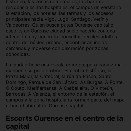
histórico, las zonas comerciales, los barrios
residenciales, los hospitales, el campus universitario,
Málaga capital
Melilla capital
la estación, los hoteles, las termas y los accesos
principales hacia Vigo, Lugo, Santiago, Verín y
Murcia capital
Oviedo
Valdeorras. Quien busca putas Ourense capital o
escorts en Ourense ciudad suele hacerlo con una
Palencia capital
Palma de Mallorca
intención muy concreta: consultar perfiles adultos
dentro del núcleo urbano, encontrar anuncios
Pamplona
Pontevedra capital
cercanos y moverse con discreción por zonas
conocidas.
Salamanca capital
San Sebastián
La ciudad tiene una escala cómoda, pero cada zona
Santa Cruz de Tenerife
Santander
mantiene su propio ritmo. El centro histórico, la
Praza Maior, la Catedral, la rúa do Paseo, Santo
Segovia capital
Sevilla capital
Domingo, Parque de San Lázaro, As Burgas, A Ponte,
O Couto, Mariñamansa, A Carballeira, O Vinteún,
Barrocás, A Valenzá, el entorno de la estación, el
Soria capital
Tarragona capital
campus y la zona hospitalaria forman parte del mapa
urbano habitual de Ourense capital.
Teruel capital
Toledo capital
Escorts Ourense en el centro de la
Valencia capital
Valladolid capital
capital
Vitoria
Zamora capital