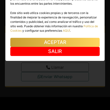
NICOL
los encuentros entre las partes intervinientes.
Aranjuez
(Madrid)
Este sitio web utiliza cookies propias y de terceros con la
finalidad de mejorar la experiencia de navegación, personalizar
(6)
contenidos y publicidad, así como analizar el tráfico y uso del
sitio web. Puede obtener más información en nuestra
Política de
Atiendo a:
Hombres
Cookies
y configurar sus preferencias
AQUÍ
.
Escort en Aranjuez.
ACEPTAR
Colombiana muy guapa para
SALIR
gente VIP.
Llamar
Enviar Whatsapp