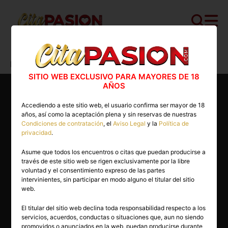
Cita PASION.COM
>
Escorts
>
Madrid
>
Aranjuez
>
Nicol
SITIO WEB EXCLUSIVO PARA MAYORES DE 18
AÑOS
Accediendo a este sitio web, el usuario confirma ser mayor de 18
años, así como la aceptación plena y sin reservas de nuestras
Condiciones de contratación
, el
Aviso Legal
y la
Política de
privacidad
.
Asume que todos los encuentros o citas que puedan producirse a
través de este sitio web se rigen exclusivamente por la libre
voluntad y el consentimiento expreso de las partes
intervinientes, sin participar en modo alguno el titular del sitio
web.
El titular del sitio web declina toda responsabilidad respecto a los
servicios, acuerdos, conductas o situaciones que, aun no siendo
25 años
promovidos o anunciados en la web, puedan producirse durante