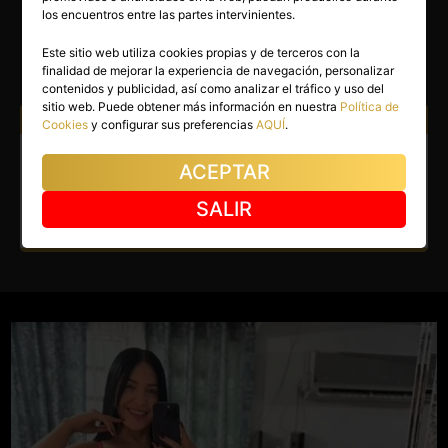
ANASTASIA
los encuentros entre las partes intervinientes.
Torrijos
(Toledo)
Este sitio web utiliza cookies propias y de terceros con la
finalidad de mejorar la experiencia de navegación, personalizar
(9)
contenidos y publicidad, así como analizar el tráfico y uso del
sitio web. Puede obtener más información en nuestra
Política de
Atiendo a:
Hombres
Cookies
y configurar sus preferencias
AQUÍ
.
Escort en Torrijos. Acabo de
ACEPTAR
llegar a Torrijos.
SALIR