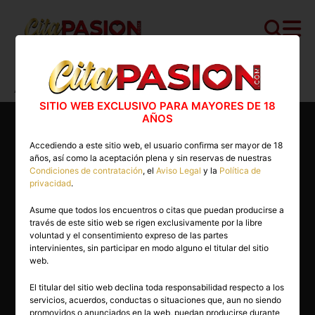
Cita PASION.COM
>
Escorts
>
Toledo
>
Torrijos
>
Anastasia
SITIO WEB EXCLUSIVO PARA MAYORES DE 18
AÑOS
Accediendo a este sitio web, el usuario confirma ser mayor de 18
años, así como la aceptación plena y sin reservas de nuestras
Condiciones de contratación
, el
Aviso Legal
y la
Política de
privacidad
.
Asume que todos los encuentros o citas que puedan producirse a
través de este sitio web se rigen exclusivamente por la libre
voluntad y el consentimiento expreso de las partes
intervinientes, sin participar en modo alguno el titular del sitio
web.
El titular del sitio web declina toda responsabilidad respecto a los
servicios, acuerdos, conductas o situaciones que, aun no siendo
27 años
promovidos o anunciados en la web, puedan producirse durante