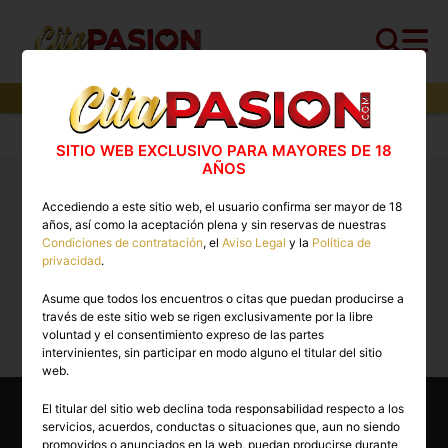
0
perfiles,
0
perfiles verificados y
0
con video
Cita PASION.COM
>
Virtuales
>
Madrid
>
Alcorcón
SITIO WEB EXCLUSIVO PARA MAYORES DE 18
AÑOS
Videollamadas en Alcorcón verificadas: chats
Accediendo a este sitio web, el usuario confirma ser mayor de 18
virtuales con vídeo por Telegram
años, así como la aceptación plena y sin reservas de nuestras
Condiciones de contratación
, el
Aviso Legal
y la
Política de
privacidad
.
Lo sentimos, actualmente no hay perfiles
Asume que todos los encuentros o citas que puedan producirse a
disponibles para esta búsqueda.
través de este sitio web se rigen exclusivamente por la libre
voluntad y el consentimiento expreso de las partes
intervinientes, sin participar en modo alguno el titular del sitio
web.
El titular del sitio web declina toda responsabilidad respecto a los
servicios, acuerdos, conductas o situaciones que, aun no siendo
Encuentra Virtuales en otras
promovidos o anunciados en la web, puedan producirse durante