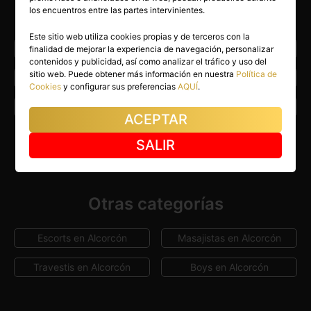
los encuentros entre las partes intervinientes.
localidades
Este sitio web utiliza cookies propias y de terceros con la
Ajalvir
Alameda del Valle
finalidad de mejorar la experiencia de navegación, personalizar
contenidos y publicidad, así como analizar el tráfico y uso del
sitio web. Puede obtener más información en nuestra
Política de
Alcalá de Henares
Alcobendas
Cookies
y configurar sus preferencias
AQUÍ
.
Alpedrete
Ciempozuelos
ACEPTAR
Getafe
Leganés
SALIR
Ver Más
Madrid capital
Torrelaguna
Otras categorías
Escorts en Alcorcón
Masajistas en Alcorcón
Travestis en Alcorcón
Boys en Alcorcón