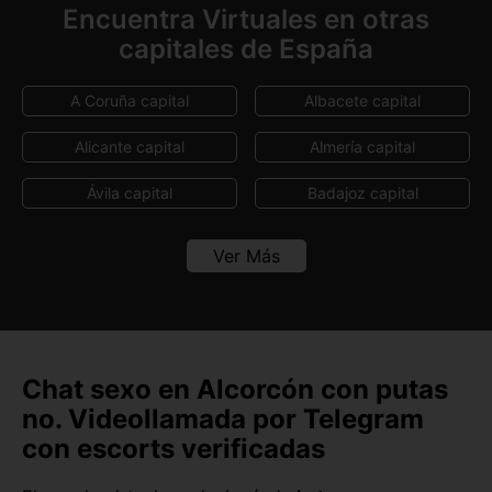
Encuentra Virtuales en otras
capitales de España
A Coruña capital
Albacete capital
Alicante capital
Almería capital
Ávila capital
Badajoz capital
Barcelona capital
Bilbao
Ver Más
Burgos capital
Cáceres capital
Cádiz capital
Castellón capital
Ceuta capital
Ciudad Real capital
Chat sexo en Alcorcón con putas
no. Videollamada por Telegram
Córdoba capital
Cuenca capital
con escorts verificadas
Girona capital
Granada capital