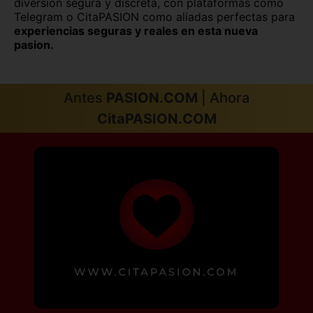
diversión segura y discreta, con plataformas como
Telegram o CitaPASION como aliadas perfectas para
Santander
Segovia capital
experiencias seguras y reales en esta nueva
pasion.
Sevilla capital
Soria capital
Tarragona capital
Teruel capital
Antes
PASION.COM
| Ahora
Toledo capital
Valencia capital
CitaPASION.COM
Valladolid capital
Vitoria
Zamora capital
Zaragoza capital