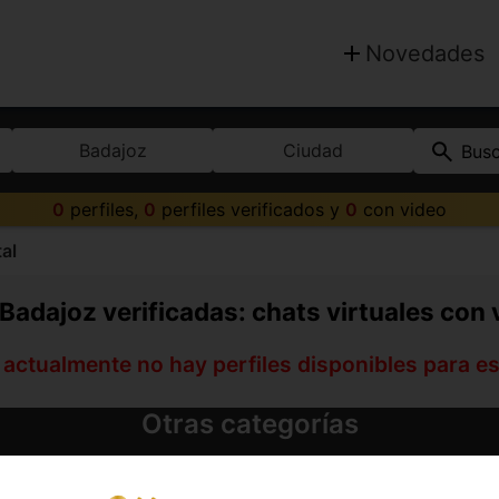
Novedades
Badajoz
Ciudad
Bus
0
perfiles,
0
perfiles verificados y
0
con video
al
Badajoz verificadas: chats virtuales con 
 actualmente no hay perfiles disponibles para e
Otras categorías
Escorts en Badajoz capital
Boys en Badajoz capital