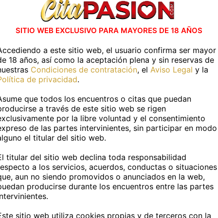
ntra Virtuales en otras capitales de 
SITIO WEB EXCLUSIVO PARA MAYORES DE 18 AÑOS
Accediendo a este sitio web, el usuario confirma ser mayor
Albacete capital
Alicante capital
de 18 años, así como la aceptación plena y sin reservas de
nuestras
Condiciones de contratación
, el
Aviso Legal
y la
Barcelona capital
Bilbao
Política de privacidad
.
Cádiz capital
Castellón capital
Asume que todos los encuentros o citas que puedan
producirse a través de este sitio web se rigen
Córdoba capital
Cuenca capital
exclusivamente por la libre voluntad y el consentimiento
Ver Más
expreso de las partes intervinientes, sin participar en modo
Guadalajara capital
Huelva capital
alguno el titular del sitio web.
Las Palmas
León capital
El titular del sitio web declina toda responsabilidad
respecto a los servicios, acuerdos, conductas o situaciones
que, aun no siendo promovidos o anunciados en la web,
Lugo capital
Madrid capital
 Videollamada por Telegram con escort
puedan producirse durante los encuentros entre las partes
intervinientes.
Murcia capital
Ourense capital
pero en plataformas como CitaPASION.COM disponemos d
pecíficos como escorts Badajoz Telegram, diferenciándose
Este sitio web utiliza cookies propias y de terceros con la
Palma de Mallorca
Pamplona