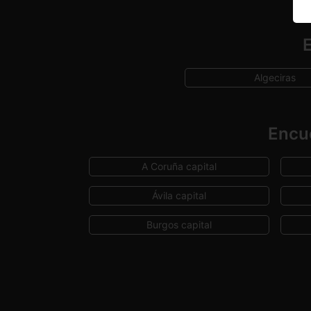
E
Algeciras
Encue
A Coruña capital
Ávila capital
Burgos capital
Ceuta capital
Girona capital