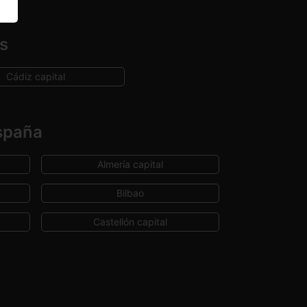
es
Cádiz capital
España
Almería capital
Bilbao
Castellón capital
Cuenca capital
Huelva capital