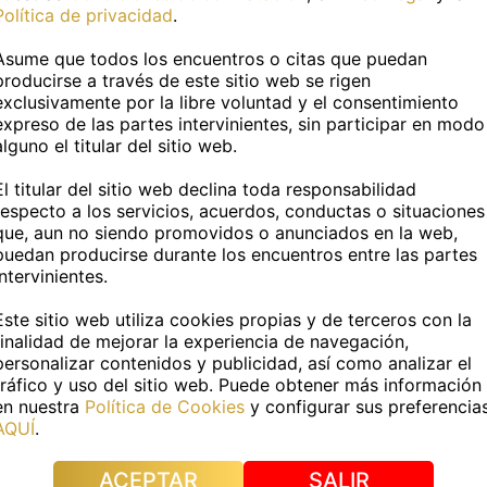
Política de privacidad
.
Asume que todos los encuentros o citas que puedan
producirse a través de este sitio web se rigen
exclusivamente por la libre voluntad y el consentimiento
expreso de las partes intervinientes, sin participar en modo
alguno el titular del sitio web.
LLA
KATI
El titular del sitio web declina toda responsabilidad
eollamada con muchas
Videollamada apasionad
respecto a los servicios, acuerdos, conductas o situaciones
que, aun no siendo promovidos o anunciados en la web,
ciones.
exclusiva, sin limite.
puedan producirse durante los encuentros entre las partes
intervinientes.
 si necesitas experimentar
Hola, ¿estás en casa y neces
s nuevas y diferentes, pues
desconectar un poco? Pues
Este sitio web utiliza cookies propias y de terceros con la
udes en llamarme. Estoy
la indicada. Estoy deseando
finalidad de mejorar la experiencia de navegación,
ando...
hacer rea...
personalizar contenidos y publicidad, así como analizar el
tráfico y uso del sitio web. Puede obtener más información
en nuestra
Política de Cookies
y configurar sus preferencia
AQUÍ
.
z capital
Cádiz capital
ACEPTAR
SALIR