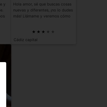
e y
Hola amor, sé que buscas cosas
e.
nuevas y diferentes, ¡no lo dudes
eos
más! Llámame y veremos cómo
puedo o...
Cádiz capital