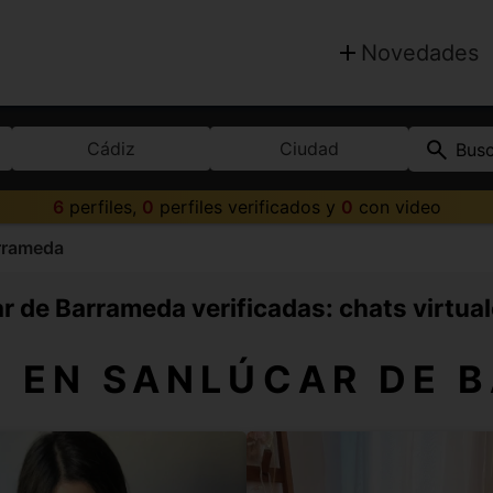
Novedades
Cádiz
Ciudad
Bus
6
perfiles,
0
perfiles verificados y
0
con video
rrameda
 de Barrameda verificadas: chats virtua
S EN SANLÚCAR DE 