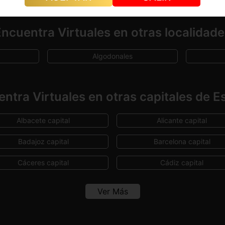
ncuentra Virtuales en otras localidad
Algodonales
ntra Virtuales en otras capitales de 
Albacete capital
Alicante capital
Badajoz capital
Barcelona capital
Cáceres capital
Cádiz capital
Ciudad Real capital
Córdoba capital
Ver Más
Granada capital
Guadalajara capital