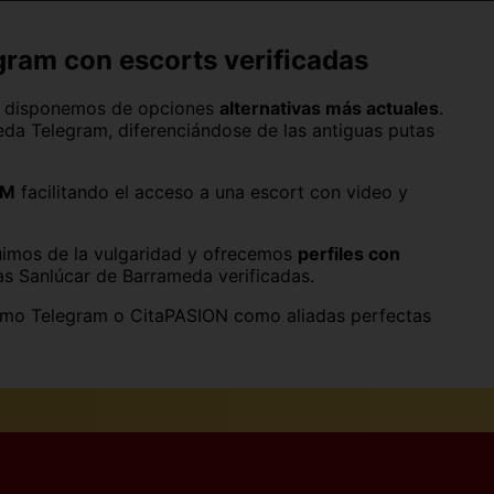
León capital
Madrid capital
gram con escorts verificadas
Ourense capital
M disponemos de opciones
alternativas más actuales
.
da Telegram, diferenciándose de las antiguas putas
Pamplona
Santa Cruz de Tenerife
OM
facilitando el acceso a una escort con video y
Soria capital
huimos de la vulgaridad y ofrecemos
perfiles con
as Sanlúcar de Barrameda verificadas.
Valencia capital
como Telegram o CitaPASION como aliadas perfectas
Zaragoza capital