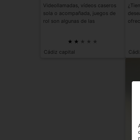
Videollamadas, vídeos caseros
¿Tien
sola o acompañada, juegos de
dese
rol son algunas de las
ofrec
actividades que po...
aunqu
Cádiz capital
Cádi