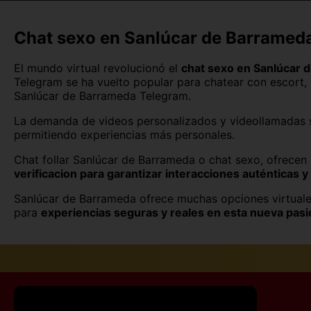
Huesca capital
Lleida capital
Chat sexo en Sanlúcar de Barrameda
Málaga capital
El mundo virtual revolucionó el
chat sexo en Sanlúcar 
Telegram se ha vuelto popular para chatear con escort,
Oviedo
Sanlúcar de Barrameda Telegram.
Pontevedra capital
La demanda de videos personalizados y videollamadas s
permitiendo experiencias más personales.
Santander
Chat follar Sanlúcar de Barrameda o chat sexo, ofrecen
verificacion para garantizar interacciones auténticas 
Tarragona capital
Sanlúcar de Barrameda ofrece muchas opciones virtuale
Valladolid capital
para
experiencias seguras y reales en esta nueva pasi