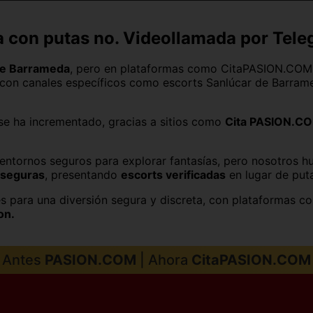
Jaén capital
Las Palmas
Logroño
Lugo capital
 con putas no. Videollamada por Tele
Melilla capital
Murcia capital
de Barrameda
, pero en plataformas como CitaPASION.CO
 con canales específicos como escorts Sanlúcar de Barrame
Palencia capital
Palma de Mallorca
Salamanca capital
San Sebastián
e ha incrementado, gracias a sitios como
Cita PASION.C
Segovia capital
Sevilla capital
 entornos seguros para explorar fantasías, pero nosotros 
y seguras
, presentando
escorts verificadas
en lugar de put
Teruel capital
Toledo capital
s para una diversión segura y discreta, con plataformas 
Vitoria
Zamora capital
on.
Antes
PASION.COM
| Ahora
CitaPASION.COM