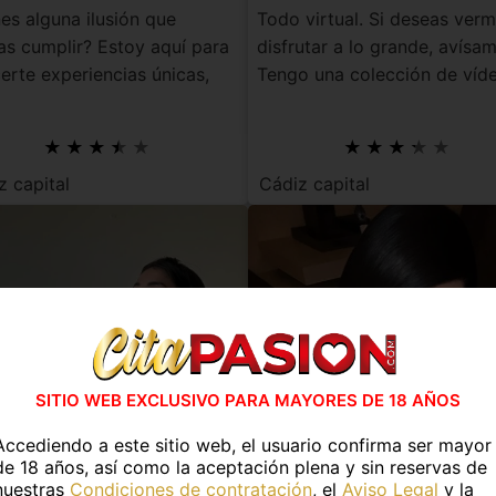
es alguna ilusión que
Todo virtual. Si deseas verm
as cumplir? Estoy aquí para
disfrutar a lo grande, avísam
erte experiencias únicas,
Tengo una colección de víd
e sol...
super ...
z capital
Cádiz capital
SITIO WEB EXCLUSIVO PARA MAYORES DE 18 AÑOS
Accediendo a este sitio web, el usuario confirma ser mayor
de 18 años, así como la aceptación plena y sin reservas de
nuestras
Condiciones de contratación
, el
Aviso Legal
y la