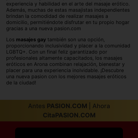
Sevilla capital
Soria capital
experiencia y habilidad en el arte del masaje erótico.
Además, muchas de estas masajistas independientes
brindan la comodidad de realizar masajes a
Tarragona capital
Teruel capital
domicilio, permitiéndote disfrutar en tu propio hogar
gracias a una nueva pasion.com
Toledo capital
Valencia capital
Los
masajes gay
también son una opción,
Valladolid capital
Vitoria
proporcionando inclusividad y placer a la comunidad
LGBTQ+. Con un final feliz garantizado por
Zamora capital
Zaragoza capital
profesionales altamente capacitados, los masajes
eróticos en Arona combinan relajación, bienestar y
placer para una experiencia inolvidable. ¡Descubre
una nueva pasion con los mejores masajes eróticos
de la ciudad!
Antes
PASION.COM
| Ahora
CitaPASION.COM