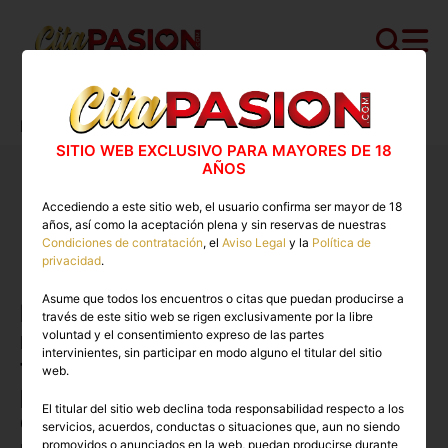
Cita PASION.COM
>
Masajistas
>
Tenerife
>
Arona
>
Novedades Arona
SITIO WEB EXCLUSIVO PARA MAYORES DE 18
AÑOS
Conoce las novedades mas
Accediendo a este sitio web, el usuario confirma ser mayor de 18
exclusivas de la zona en
años, así como la aceptación plena y sin reservas de nuestras
CitaPASION.COM
Condiciones de contratación
, el
Aviso Legal
y la
Política de
privacidad
.
Asume que todos los encuentros o citas que puedan producirse a
Lo sentimos, no disponemos de
través de este sitio web se rigen exclusivamente por la libre
novedades en este momento pero
voluntad y el consentimiento expreso de las partes
intervinientes, sin participar en modo alguno el titular del sitio
te invitamos a seguir navegando
web.
por la plataforma donde
El titular del sitio web declina toda responsabilidad respecto a los
descubrirás tu próxima nueva
servicios, acuerdos, conductas o situaciones que, aun no siendo
promovidos o anunciados en la web, puedan producirse durante