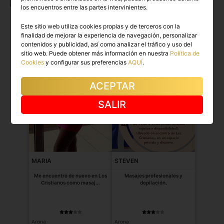
pasión.
los encuentros entre las partes intervinientes.
Este sitio web utiliza cookies propias y de terceros con la
finalidad de mejorar la experiencia de navegación, personalizar
contenidos y publicidad, así como analizar el tráfico y uso del
sitio web. Puede obtener más información en nuestra
Política de
Cookies
y configurar sus preferencias
AQUÍ
.
ACEPTAR
SALIR
MARIA
STEVEN
Me encuentro de nuevo en Los
Masajes profesionales y
Cristianos como masaj...
depilación.
Arona
Arona