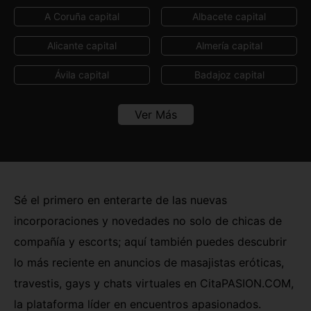
A Coruña capital
Albacete capital
Alicante capital
Almería capital
Ávila capital
Badajoz capital
Barcelona capital
Bilbao
Ver Más
Burgos capital
Cáceres capital
Cádiz capital
Castellón capital
Ceuta capital
Ciudad Real capital
Sé el primero en enterarte de las nuevas
incorporaciones y novedades no solo de chicas de
Córdoba capital
Cuenca capital
compañía y escorts; aquí también puedes descubrir
Girona capital
Granada capital
lo más reciente en anuncios de masajistas eróticas,
Guadalajara capital
Huelva capital
travestis, gays y chats virtuales en CitaPASION.COM,
la plataforma líder en encuentros apasionados.
Huesca capital
Jaén capital