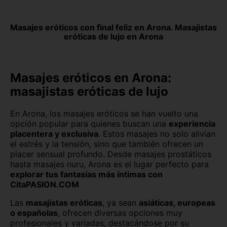
Las Palmas
León capital
Masajes eróticos con final feliz en Arona. Masajistas
eróticas de lujo en Arona
Lleida capital
Logroño
Lugo capital
Madrid capital
Masajes eróticos en Arona:
Málaga capital
Melilla capital
masajistas eróticas de lujo
Murcia capital
Ourense capital
En Arona, los masajes eróticos se han vuelto una
opción popular para quienes buscan una
experiencia
Oviedo
Palencia capital
placentera y exclusiva
. Estos masajes no solo alivian
el estrés y la tensión, sino que también ofrecen un
Palma de Mallorca
Pamplona
placer sensual profundo. Desde masajes prostáticos
hasta masajes nuru, Arona es el lugar perfecto para
Pontevedra capital
Salamanca capital
explorar tus fantasías más íntimas con
CitaPASION.COM
San Sebastián
Santa Cruz de Tenerife
Las
masajistas eróticas
, ya sean
asiáticas, europeas
Santander
Segovia capital
o españolas
, ofrecen diversas opciones muy
profesionales y variadas, destacándose por su