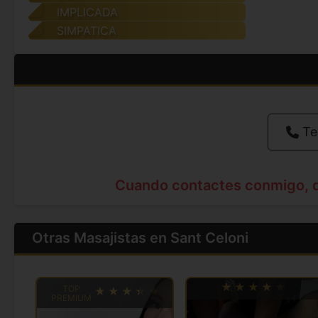
IMPLICADA
SIMPATICA
Te
Cuando contactes conmigo, 
Otras Masajistas en Sant Celoni
TOP
PREMIUM