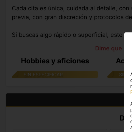
Cada cita es única, cuidada al detalle, co
previa, con gran discreción y protocolos de
Si buscas algo rápido o superficial, este no
Dime que me
Hobbies y aficiones
Acti
SIN ESPECIFICAR
SIN 
DA