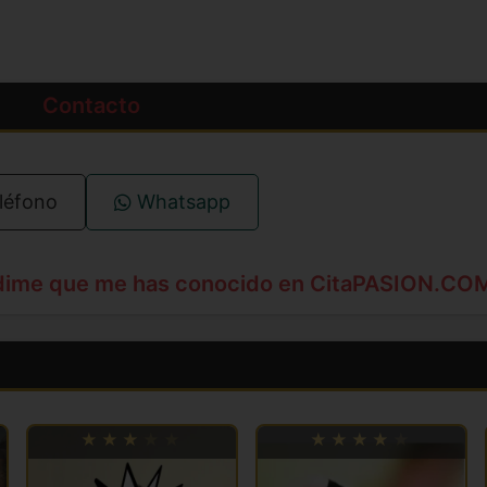
Contacto
léfono
Whatsapp
dime que me has conocido en CitaPASION.CO