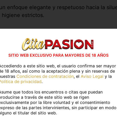
n un enfoque elegante y respetuoso hacia la sil
 higiene estrictos.
 es tu sitio. Pero si sabes reconocer lo excepcio
 has visto en
CitaPASION.COM
y tendrás un tr
vidades en casa
Actividades al air
SITIO WEB EXCLUSIVO PARA MAYORES DE 18 AÑOS
Accediendo a este sitio web, el usuario confirma ser mayor
ESPECIFICAR
SIN ESPECIFICAR
de 18 años, así como la aceptación plena y sin reservas de
nuestras
Condiciones de contratación
, el
Aviso Legal
y la
Política de privacidad
.
Más información
Asume que todos los encuentros o citas que puedan
producirse a través de este sitio web se rigen
exclusivamente por la libre voluntad y el consentimiento
TOS PERSONALES
expreso de las partes intervinientes, sin participar en modo
alguno el titular del sitio web.