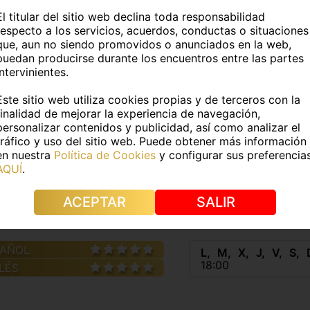
:
Selene
Edad:
30 años
El titular del sitio web declina toda responsabilidad
respecto a los servicios, acuerdos, conductas o situaciones
uropea
Fumador@:
No
que, aun no siendo promovidos o anunciados en la web,
puedan producirse durante los encuentros entre las partes
intervinientes.
DATOS FÍSICOS
Este sitio web utiliza cookies propias y de terceros con la
finalidad de mejorar la experiencia de navegación,
1Kg
Medidas:
100/80/90
personalizar contenidos y publicidad, así como analizar el
tráfico y uso del sitio web. Puede obtener más información
e pelo:
Castaño
Color de ojos:
Avellana
en nuestra
Política de Cookies
y configurar sus preferencia
AQUÍ
.
s:
No
Piercings:
No
ACEPTAR
SALIR
IDIOMAS
HORAR
PAÑOL
L
M
X
J
V
S
18:00
LÉS