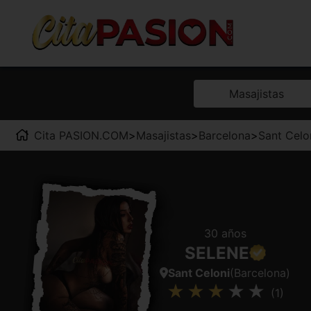
Masajistas
Cita PASION.COM
>
Masajistas
>
Barcelona
>
Sant Celo
30 años
SELENE
Sant Celoni
(Barcelona)
(1)