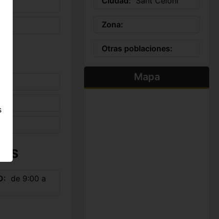
Ciudad:
Sant Celoni
Zona:
Otras poblaciones:
Mapa
s
IOS
D
de 9:00 a