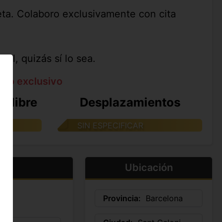
ueta. Colaboro exclusivamente con cita
nal, quizás sí lo sea.
ato exclusivo
e libre
Desplazamientos
SIN ESPECIFICAR
Ubicación
Provincia:
Barcelona