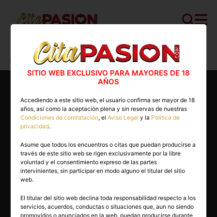
Cita PASION.COM
>
Masajistas
>
Barcelona
>
Barcelona capital
>
Maria
SITIO WEB EXCLUSIVO PARA MAYORES DE 18
AÑOS
Accediendo a este sitio web, el usuario confirma ser mayor de 18
años, así como la aceptación plena y sin reservas de nuestras
Condiciones de contratación
, el
Aviso Legal
y la
Política de
privacidad
.
Asume que todos los encuentros o citas que puedan producirse a
través de este sitio web se rigen exclusivamente por la libre
voluntad y el consentimiento expreso de las partes
intervinientes, sin participar en modo alguno el titular del sitio
web.
El titular del sitio web declina toda responsabilidad respecto a los
servicios, acuerdos, conductas o situaciones que, aun no siendo
49 años
promovidos o anunciados en la web, puedan producirse durante