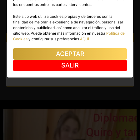
MARIA
los encuentros entre las partes intervinientes.
Barcelona capital
(Barcelona)
Este sitio web utiliza cookies propias y de terceros con la
finalidad de mejorar la experiencia de navegación, personalizar
(6)
contenidos y publicidad, así como analizar el tráfico y uso del
sitio web. Puede obtener más información en nuestra
Política de
Atiendo a:
Hombres
Cookies
y configurar sus preferencias
AQUÍ
.
Masajista en Barcelona capital.
ACEPTAR
Diplomada catalana, consulta
SALIR
privada.