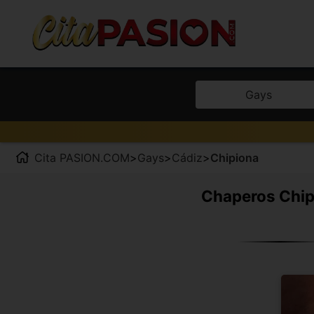
Gays
Cita PASION.COM
>
Gays
>
Cádiz
>
Chipiona
Chaperos Chipi