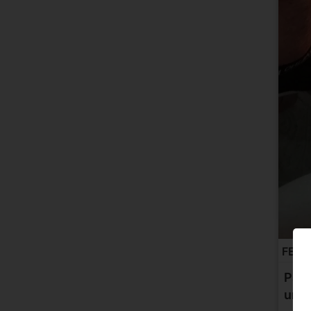
FERN
Pare
unos