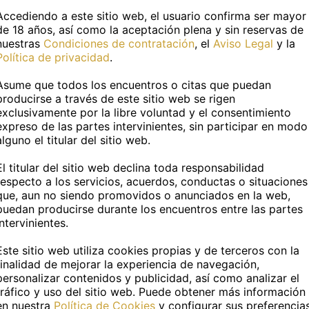
, somos Fer y Edu, una
Hola, somos una pareja real
Accediendo a este sitio web, el usuario confirma ser mayor
a real de chicos de 28 y 27
chicos pasivos que estarem
de 18 años, así como la aceptación plena y sin reservas de
nuestras
Condiciones de contratación
, el
Aviso Legal
y la
, altos, delgados, morenos y
la zona por un tiempo, así q
Política de privacidad
.
or...
aprove...
Asume que todos los encuentros o citas que puedan
producirse a través de este sitio web se rigen
exclusivamente por la libre voluntad y el consentimiento
iona
Chipiona
expreso de las partes intervinientes, sin participar en modo
alguno el titular del sitio web.
Otras categorías
El titular del sitio web declina toda responsabilidad
respecto a los servicios, acuerdos, conductas o situaciones
Virtuales en Chipiona
que, aun no siendo promovidos o anunciados en la web,
puedan producirse durante los encuentros entre las partes
intervinientes.
uentra Gays en otras capitales de Es
Este sitio web utiliza cookies propias y de terceros con la
finalidad de mejorar la experiencia de navegación,
Albacete capital
Alicante capital
personalizar contenidos y publicidad, así como analizar el
tráfico y uso del sitio web. Puede obtener más información
Badajoz capital
Barcelona capital
en nuestra
Política de Cookies
y configurar sus preferencia