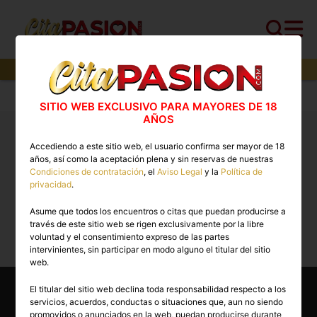
0
perfiles,
0
perfiles verificados y
0
con video
Cita PASION.COM
>
Escorts
>
Toledo
>
Bargas
SITIO WEB EXCLUSIVO PARA MAYORES DE 18
AÑOS
Putas Bargas. ❤️ Los mejores anuncios de Escorts
Accediendo a este sitio web, el usuario confirma ser mayor de 18
en Cita PASION.COM
años, así como la aceptación plena y sin reservas de nuestras
Condiciones de contratación
, el
Aviso Legal
y la
Política de
privacidad
.
Lo sentimos, actualmente no hay perfiles
Asume que todos los encuentros o citas que puedan producirse a
disponibles para esta búsqueda.
través de este sitio web se rigen exclusivamente por la libre
voluntad y el consentimiento expreso de las partes
intervinientes, sin participar en modo alguno el titular del sitio
web.
El titular del sitio web declina toda responsabilidad respecto a los
servicios, acuerdos, conductas o situaciones que, aun no siendo
Encuentra Escorts en otras
promovidos o anunciados en la web, puedan producirse durante