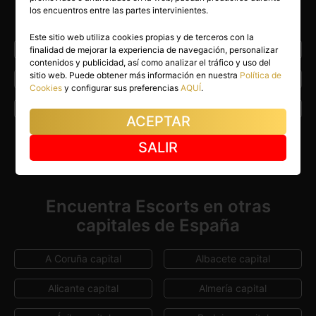
los encuentros entre las partes intervinientes.
localidades
Este sitio web utiliza cookies propias y de terceros con la
Ajofrín
Alameda de la Sagra
finalidad de mejorar la experiencia de navegación, personalizar
contenidos y publicidad, así como analizar el tráfico y uso del
sitio web. Puede obtener más información en nuestra
Política de
Albarreal de Tajo
Alcabón
Cookies
y configurar sus preferencias
AQUÍ
.
Almorox
Añover de Tajo
ACEPTAR
Argés
Borox
SALIR
Ver Más
Cabañas de la Sagra
Carranque
Cedillo del Condado
Esquivias
Encuentra Escorts en otras
capitales de España
Illescas
Miguel Esteban
Portillo de Toledo
Seseña
A Coruña capital
Albacete capital
Sonseca
Talavera de la Reina
Alicante capital
Almería capital
Toledo capital
Torrijos