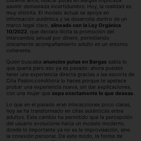
Lugo capital
Madrid capital
asumir demasiada incertidumbre. Hoy, la realidad es
muy distinta. El modelo actual se apoya en
información auténtica y se desarrolla dentro de un
Málaga capital
Melilla capital
marco legal claro,
alineado con la Ley Orgánica
10/2022
, que declara ilícita la promoción del
Murcia capital
Ourense capital
intercambio sexual por dinero, permitiendo
únicamente acompañamiento adulto en un entorno
Oviedo
Palencia capital
coherente.
Palma de Mallorca
Pamplona
Quien buscaba
anuncios putas en Bargas
sabía lo
que quería pero eso ya es pasado: ahora puedes
Pontevedra capital
Salamanca capital
tener una experiencia directa gracias a las escorts de
Cita Pasion.comAhora lo haces porque te apetece
San Sebastián
Santa Cruz de Tenerife
probar una experiencia nueva, sin dar explicaciones,
con una mujer que
sepa exactamente lo que deseas
.
Santander
Segovia capital
Lo que en el pasado eran interacciones poco claras,
hoy se ha transformado en citas auténticas entre
Sevilla capital
Soria capital
adultos. Este cambio ha permitido que la percepción
del usuario evolucione hacia un modelo moderno,
Tarragona capital
Teruel capital
donde lo importante ya no es la improvisación, sino
la conexión personal. De este modo, la forma de
Toledo capital
Valencia capital