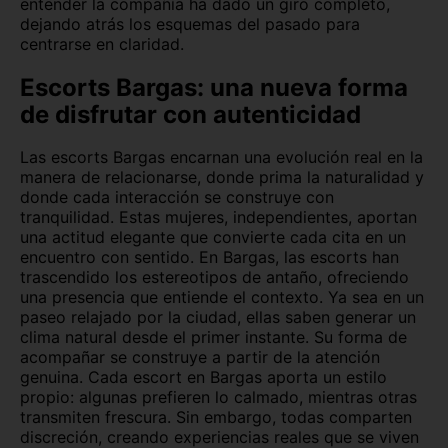
entender la compañía ha dado un giro completo,
dejando atrás los esquemas del pasado para
Valladolid capital
Vitoria
centrarse en claridad.
Zamora capital
Zaragoza capital
Escorts Bargas: una nueva forma
de disfrutar con autenticidad
Las escorts Bargas encarnan una evolución real en la
manera de relacionarse, donde prima la naturalidad y
donde cada interacción se construye con
tranquilidad. Estas mujeres, independientes, aportan
una actitud elegante que convierte cada cita en un
encuentro con sentido.
En Bargas, las escorts han
trascendido los estereotipos de antaño, ofreciendo
una presencia que entiende el contexto. Ya sea en un
paseo relajado por la ciudad, ellas saben generar un
clima natural desde el primer instante. Su forma de
acompañar se construye a partir de la atención
genuina.
Cada escort en Bargas aporta un estilo
propio: algunas prefieren lo calmado, mientras otras
transmiten frescura. Sin embargo, todas comparten
discreción, creando experiencias reales que se viven