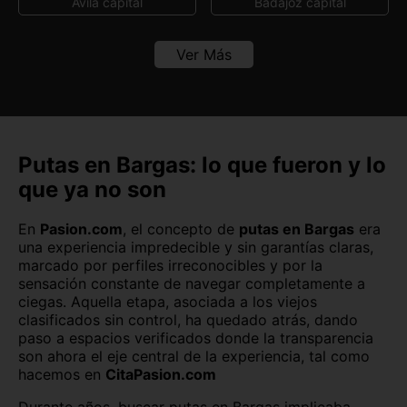
Ávila capital
Badajoz capital
Yepes
Barcelona capital
Bilbao
Ver Más
Burgos capital
Cáceres capital
Cádiz capital
Castellón capital
Ceuta capital
Ciudad Real capital
Putas en Bargas: lo que fueron y lo
que ya no son
Córdoba capital
Cuenca capital
En
Pasion.com
, el concepto de
putas en Bargas
era
Girona capital
Granada capital
una experiencia impredecible y sin garantías claras,
marcado por perfiles irreconocibles y por la
Guadalajara capital
Huelva capital
sensación constante de navegar completamente a
ciegas. Aquella etapa, asociada a los viejos
Huesca capital
Jaén capital
clasificados sin control, ha quedado atrás, dando
paso a espacios verificados donde la transparencia
Las Palmas
León capital
son ahora el eje central de la experiencia, tal como
hacemos en
CitaPasion.com
Lleida capital
Logroño
Durante años, buscar putas en Bargas implicaba