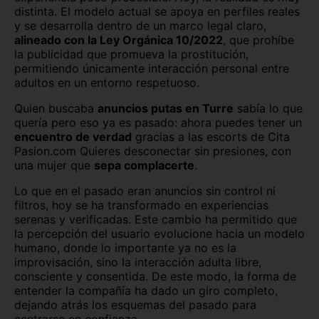
Málaga capital
Melilla capital
distinta. El modelo actual se apoya en perfiles reales
y se desarrolla dentro de un marco legal claro,
Murcia capital
Ourense capital
alineado con la Ley Orgánica 10/2022
, que prohíbe
la publicidad que promueva la prostitución,
Oviedo
Palencia capital
permitiendo únicamente interacción personal entre
adultos en un entorno respetuoso.
Palma de Mallorca
Pamplona
Quien buscaba
anuncios putas en Turre
sabía lo que
quería pero eso ya es pasado: ahora puedes tener un
Pontevedra capital
Salamanca capital
encuentro de verdad
gracias a las escorts de Cita
Pasion.com Quieres desconectar sin presiones, con
San Sebastián
Santa Cruz de Tenerife
una mujer que
sepa complacerte
.
Santander
Segovia capital
Lo que en el pasado eran anuncios sin control ni
filtros, hoy se ha transformado en experiencias
Sevilla capital
Soria capital
serenas y verificadas. Este cambio ha permitido que
la percepción del usuario evolucione hacia un modelo
Tarragona capital
Teruel capital
humano, donde lo importante ya no es la
improvisación, sino la interacción adulta libre,
Toledo capital
Valencia capital
consciente y consentida. De este modo, la forma de
entender la compañía ha dado un giro completo,
dejando atrás los esquemas del pasado para
Valladolid capital
Vitoria
centrarse en confianza.