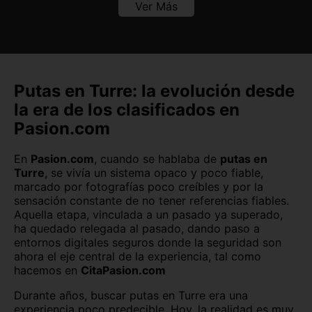
Ver Más
Burgos capital
Cáceres capital
Cádiz capital
Castellón capital
Ceuta capital
Ciudad Real capital
Putas en Turre: la evolución desde
la era de los clasificados en
Córdoba capital
Cuenca capital
Pasion.com
Girona capital
Granada capital
En
Pasion.com
, cuando se hablaba de
putas en
Guadalajara capital
Huelva capital
Turre
, se vivía un sistema opaco y poco fiable,
marcado por fotografías poco creíbles y por la
sensación constante de no tener referencias fiables.
Huesca capital
Jaén capital
Aquella etapa, vinculada a un pasado ya superado,
ha quedado relegada al pasado, dando paso a
Las Palmas
León capital
entornos digitales seguros donde la seguridad son
ahora el eje central de la experiencia, tal como
Lleida capital
Logroño
hacemos en
CitaPasion.com
Lugo capital
Madrid capital
Durante años, buscar putas en Turre era una
experiencia poco predecible. Hoy, la realidad es muy