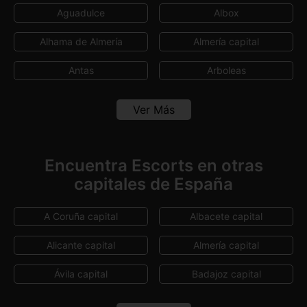
Aguadulce
Albox
Alhama de Almería
Almería capital
Antas
Arboleas
Armuña de Almanzora
Carboneras
Ver Más
Chirivel
Cuevas del Almanzora
El Ejido
Fines
Encuentra Escorts en otras
capitales de España
Garrucha
Huércal-Overa
Mojácar
Pulpí
A Coruña capital
Albacete capital
Roquetas de Mar
Vera
Alicante capital
Almería capital
Ávila capital
Badajoz capital
Barcelona capital
Bilbao