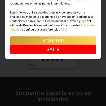
los encuentros entre las partes intervinientes.
Este sitio web utiliza cookies propias y de terceros con la
finalidad de mejorar la experiencia de navegación, personalizar
contenidos y publicidad, así como analizar el tráfico y uso del
sitio web. Puede obtener más información en nuestra
Política de
Cookies
y configurar sus preferencias
AQUÍ
.
ACEPTAR
LUNA
SALIR
Diversión y amabilidad me definen:
tranquila y gua...
Vera
Encuentra Escorts en otras
localidades