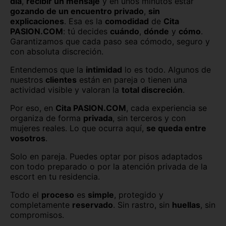
día
,
recibir un mensaje
y en unos minutos estar
gozando de un encuentro privado
,
sin
explicaciones
. Esa es la
comodidad
de
Cita
PASION.COM
: tú decides
cuándo
,
dónde
y
cómo
.
Garantizamos que cada paso sea cómodo, seguro y
con absoluta discreción.
Entendemos que la
intimidad
lo es todo. Algunos de
nuestros
clientes
están en pareja o tienen una
actividad visible y valoran la
total discreción
.
Por eso, en
Cita PASION.COM
, cada experiencia se
organiza de forma
privada
, sin terceros y con
mujeres reales. Lo que ocurra aquí,
se queda entre
vosotros
.
Solo en pareja. Puedes optar por pisos adaptados
con todo preparado o por la atención privada de la
escort en tu residencia.
Todo el
proceso
es
simple
, protegido y
completamente
reservado
. Sin rastro, sin
huellas
, sin
compromisos.