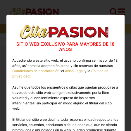
1
perfiles,
1
perfiles verificados y
0
con video
Cita PASION.COM
>
Escorts
>
Almeria
>
Turre
SITIO WEB EXCLUSIVO PARA MAYORES DE 18
AÑOS
Putas Turre. ❤️ Los mejores anuncios de Escorts en
Accediendo a este sitio web, el usuario confirma ser mayor de 18
Cita PASION.COM
años, así como la aceptación plena y sin reservas de nuestras
Condiciones de contratación
, el
Aviso Legal
y la
Política de
privacidad
.
ESCORTS EN TURRE
Asume que todos los encuentros o citas que puedan producirse a
través de este sitio web se rigen exclusivamente por la libre
voluntad y el consentimiento expreso de las partes
intervinientes, sin participar en modo alguno el titular del sitio
web.
El titular del sitio web declina toda responsabilidad respecto a los
servicios, acuerdos, conductas o situaciones que, aun no siendo
promovidos o anunciados en la web, puedan producirse durante