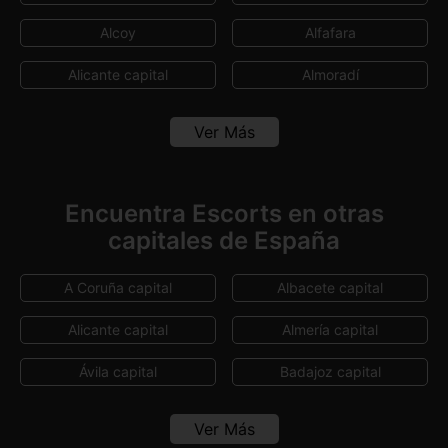
Alcoy
Alfafara
Alicante capital
Almoradí
Altea
Aspe
Ver Más
Benferri
Benidorm
Benijófar
Benissa
Encuentra Escorts en otras
capitales de España
Benitachell
Biar
Callosa d'En Sarrià
Callosa de Segura
A Coruña capital
Albacete capital
Calp
Castalla
Alicante capital
Almería capital
Crevillent
Daya Vieja
Ávila capital
Badajoz capital
Dénia
Dolores
Barcelona capital
Bilbao
Ver Más