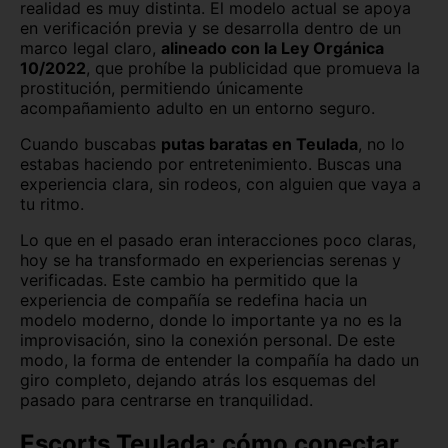
realidad es muy distinta. El modelo actual se apoya
Murcia capital
Ourense capital
en verificación previa y se desarrolla dentro de un
marco legal claro,
alineado con la Ley Orgánica
Oviedo
Palencia capital
10/2022
, que prohíbe la publicidad que promueva la
prostitución, permitiendo únicamente
Palma de Mallorca
Pamplona
acompañamiento adulto en un entorno seguro.
Cuando buscabas
putas baratas en Teulada
, no lo
Pontevedra capital
Salamanca capital
estabas haciendo por entretenimiento. Buscas una
experiencia clara, sin rodeos, con alguien que vaya a
San Sebastián
Santa Cruz de Tenerife
tu ritmo.
Santander
Segovia capital
Lo que en el pasado eran interacciones poco claras,
hoy se ha transformado en experiencias serenas y
Sevilla capital
Soria capital
verificadas. Este cambio ha permitido que la
experiencia de compañía se redefina hacia un
Tarragona capital
Teruel capital
modelo moderno, donde lo importante ya no es la
improvisación, sino la conexión personal. De este
Toledo capital
Valencia capital
modo, la forma de entender la compañía ha dado un
giro completo, dejando atrás los esquemas del
pasado para centrarse en tranquilidad.
Valladolid capital
Vitoria
Escorts Teulada: cómo conectar
Zamora capital
Zaragoza capital