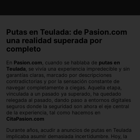
El Campello
Elche
Burgos capital
Cáceres capital
Elda
Finestrat
Cádiz capital
Castellón capital
Hondón de los Frailes
Ibi
Ceuta capital
Ciudad Real capital
Putas en Teulada: de Pasion.com
una realidad superada por
Mutxamel
Pilar de la Horadada
Córdoba capital
Cuenca capital
completo
San Isidro
San Miguel de Salinas
Girona capital
Granada capital
En
Pasion.com
, cuando se hablaba de
putas en
Sant Joan d'Alacant
Sant Vicent del Raspeig
Guadalajara capital
Huelva capital
Teulada
, se vivía una experiencia impredecible y sin
garantías claras, marcado por descripciones
Santa Pola
Torrevieja
contradictorias y por la sensación constante de
Huesca capital
Jaén capital
navegar completamente a ciegas. Aquella etapa,
vinculada a un pasado ya superado, ha quedado
Villajoyosa
Xàbia
Las Palmas
León capital
relegada al pasado, dando paso a entornos digitales
seguros donde la seguridad son ahora el eje central
Lleida capital
Logroño
de la experiencia, tal como hacemos en
CitaPasion.com
Lugo capital
Madrid capital
Durante años, acudir a anuncios de putas en Teulada
Málaga capital
Melilla capital
implicaba asumir demasiada incertidumbre. Hoy, la