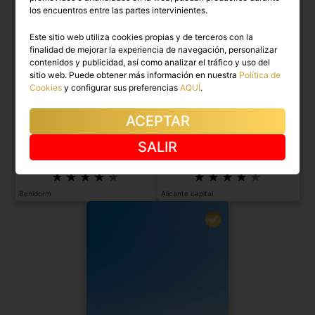
los encuentros entre las partes intervinientes.
Este sitio web utiliza cookies propias y de terceros con la
finalidad de mejorar la experiencia de navegación, personalizar
contenidos y publicidad, así como analizar el tráfico y uso del
sitio web. Puede obtener más información en nuestra
Política de
Cookies
y configurar sus preferencias
AQUÍ
.
ACEPTAR
NANA
IRENE
SALIR
Chica asiática, seductora y
Novedad ¡Ven a conocerme!
apasionada.
Benidorm
Alicante capital