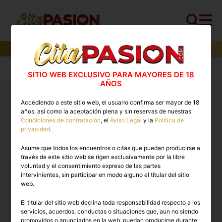
3
perfiles,
2
perfiles verificados y
1
con video
Cita PASION.COM
>
Escorts
>
Alicante
>
Teulada
SITIO WEB EXCLUSIVO PARA MAYORES DE 18
AÑOS
Putas Teulada. ❤️ Los mejores anuncios de Escorts
Accediendo a este sitio web, el usuario confirma ser mayor de 18
en Cita PASION.COM
años, así como la aceptación plena y sin reservas de nuestras
Condiciones de contratación
, el
Aviso Legal
y la
Política de
privacidad
.
ESCORTS EN TEULADA
Asume que todos los encuentros o citas que puedan producirse a
través de este sitio web se rigen exclusivamente por la libre
voluntad y el consentimiento expreso de las partes
intervinientes, sin participar en modo alguno el titular del sitio
web.
El titular del sitio web declina toda responsabilidad respecto a los
servicios, acuerdos, conductas o situaciones que, aun no siendo
promovidos o anunciados en la web, puedan producirse durante