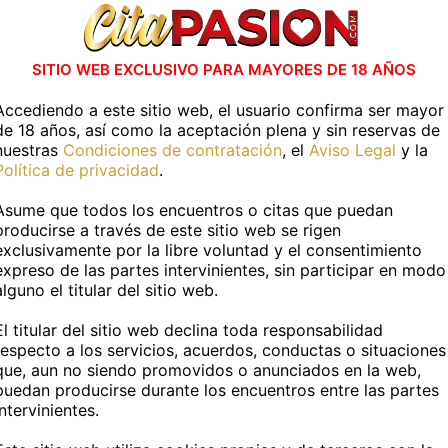
vidades en casa
Actividades al air
SITIO WEB EXCLUSIVO PARA MAYORES DE 18 AÑOS
ESPECIFICAR
SIN ESPECIFICAR
Accediendo a este sitio web, el usuario confirma ser mayor
de 18 años, así como la aceptación plena y sin reservas de
nuestras
Condiciones de contratación
, el
Aviso Legal
y la
Más información
Política de privacidad
.
Asume que todos los encuentros o citas que puedan
TOS PERSONALES
producirse a través de este sitio web se rigen
exclusivamente por la libre voluntad y el consentimiento
expreso de las partes intervinientes, sin participar en modo
:
Alison
Edad:
21 años
alguno el titular del sitio web.
atina
Fumador@:
No
El titular del sitio web declina toda responsabilidad
respecto a los servicios, acuerdos, conductas o situaciones
que, aun no siendo promovidos o anunciados en la web,
DATOS FÍSICOS
puedan producirse durante los encuentros entre las partes
intervinientes.
Medidas:
-