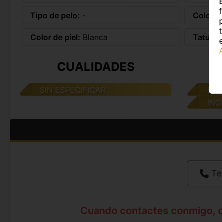
Tipo de pelo:
-
Color d
Color de piel:
Blanca
Tatuaje
CUALIDADES
SIN ESPECIFICAR
ES
ING
Te
Cuando contactes conmigo, 