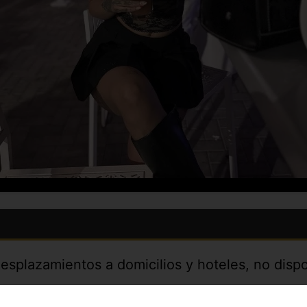
esplazamientos a domicilios y hoteles, no disp
 has visto en
CitaPASION.COM
y tendrás un tr