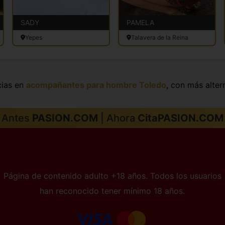
SADY
PAMELA
Yepes
Talavera de la Reina
cias en
acompañantes para hombre Toledo
, con más alter
Antes
PASION.COM
| Ahora
CitaPASION.COM
Página de contenido adulto +18 años. Todos los usuarios
han reconocido tener mínimo 18 años.