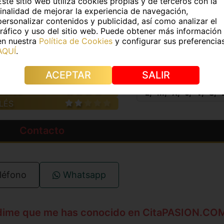
Este sitio web utiliza cookies propias y de terceros con la
finalidad de mejorar la experiencia de navegación,
e pelo:
Negro
Color de ojos:
Negros
personalizar contenidos y publicidad, así como analizar el
tráfico y uso del sitio web. Puede obtener más información
s:
No
Piercings:
No
en nuestra
Política de Cookies
y configurar sus preferencia
AQUÍ
.
IDIOMAS
HORAR
ACEPTAR
SALIR
PAÑOL
L
M
X
J
V
S
LÉS
Contacto
léfono
Whatsapp
dime que me has conocido en CitaPASION.CO