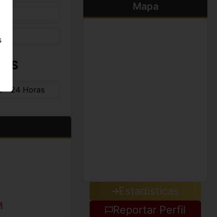
Mapa
s
IOS
D
24 Horas
Estadisticas
M
Reportar Perfil