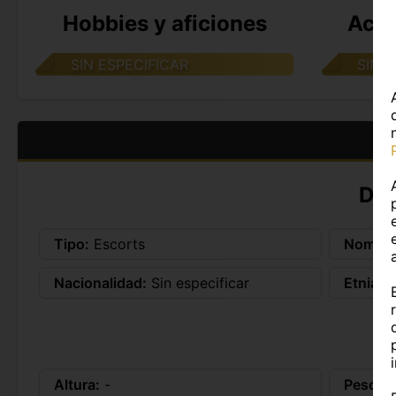
Hobbies y aficiones
Acti
SIN ESPECIFICAR
SIN 
DA
Tipo:
Escorts
Nombre
Nacionalidad:
Sin especificar
Etnia:
L
Altura:
-
Peso:
-