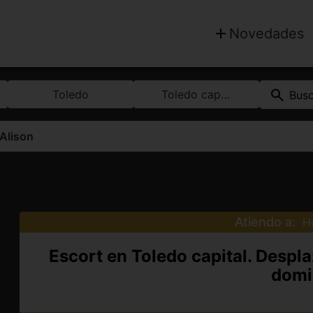
Novedades
Toledo
Toledo capital
Bus
Alison
Atiendo a:
H
Escort en Toledo capital. Despl
domic