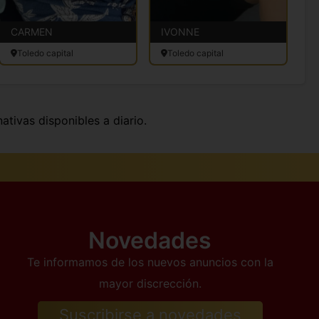
CARMEN
IVONNE
S
Toledo capital
Toledo capital
nativas disponibles a diario.
Novedades
Te informamos de los nuevos anuncios con la
mayor discrección.
Suscribirse a novedades