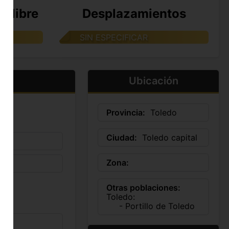
e libre
Desplazamientos
SIN ESPECIFICAR
Ubicación
Provincia:
Toledo
Ciudad:
Toledo capital
Zona:
Otras poblaciones:
Toledo:
- Portillo de Toledo