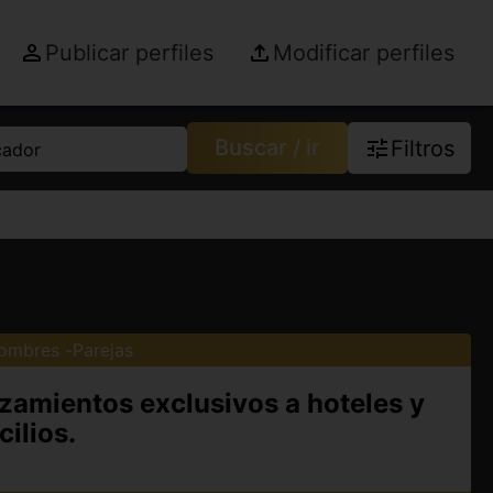
Publicar perfiles
Modificar perfiles
Buscar / ir
Filtros
cador
ombres
Parejas
azamientos exclusivos a hoteles y
ilios.