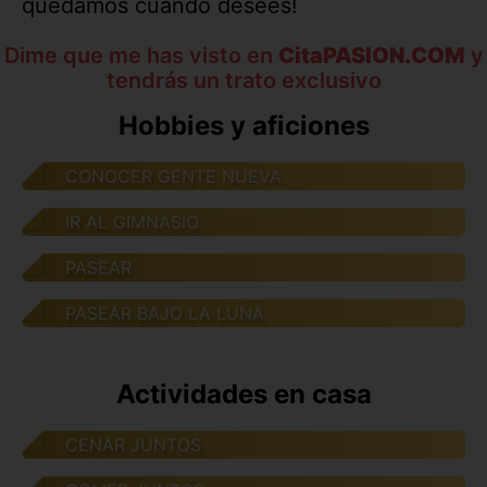
quedamos cuando desees!
Dime que me has visto en
CitaPASION.COM
y
tendrás un trato exclusivo
Hobbies y aficiones
CONOCER GENTE NUEVA
IR AL GIMNASIO
PASEAR
PASEAR BAJO LA LUNA
Actividades en casa
CENAR JUNTOS