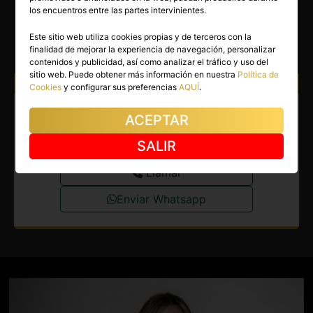
AMIGA
los encuentros entre las partes intervinientes.
Madrid capital
(Madrid)
Este sitio web utiliza cookies propias y de terceros con la
finalidad de mejorar la experiencia de navegación, personalizar
(9)
contenidos y publicidad, así como analizar el tráfico y uso del
sitio web. Puede obtener más información en nuestra
Política de
Atiendo a:
Hombres
Mujeres
Parejas
Cookies
y configurar sus preferencias
AQUÍ
.
Escort en Madrid capital.
ACEPTAR
Deseando vivir aventuras.
SALIR
Llamar
Enviar Whatsapp