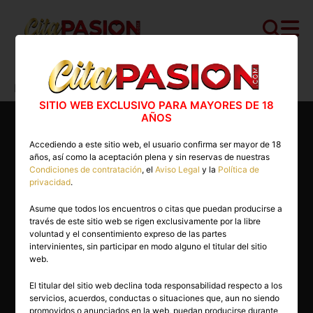
Cita PASION.COM
>
Escorts
>
Madrid
>
Madrid capital
>
Amiga
SITIO WEB EXCLUSIVO PARA MAYORES DE 18
AÑOS
Accediendo a este sitio web, el usuario confirma ser mayor de 18
años, así como la aceptación plena y sin reservas de nuestras
Condiciones de contratación
, el
Aviso Legal
y la
Política de
privacidad
.
Asume que todos los encuentros o citas que puedan producirse a
través de este sitio web se rigen exclusivamente por la libre
voluntad y el consentimiento expreso de las partes
intervinientes, sin participar en modo alguno el titular del sitio
web.
El titular del sitio web declina toda responsabilidad respecto a los
servicios, acuerdos, conductas o situaciones que, aun no siendo
20 años
promovidos o anunciados en la web, puedan producirse durante