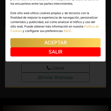
MARTA
los encuentros entre las partes intervinientes.
Fuenlabrada
(Madrid)
Este sitio web utiliza cookies propias y de terceros con la
finalidad de mejorar la experiencia de navegación, personalizar
(2)
contenidos y publicidad, así como analizar el tráfico y uso del
sitio web. Puede obtener más información en nuestra
Política de
Atiendo a:
Hombres
Cookies
y configurar sus preferencias
AQUÍ
.
Escort en Fuenlabrada.
ACEPTAR
¡Española encantadora y
SALIR
divertida!
Llamar
Enviar Whatsapp