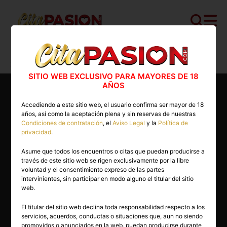
Cita PASION.COM
>
Escorts
>
Madrid
>
Fuenlabrada
>
Marta
SITIO WEB EXCLUSIVO PARA MAYORES DE 18
AÑOS
Accediendo a este sitio web, el usuario confirma ser mayor de 18
años, así como la aceptación plena y sin reservas de nuestras
Condiciones de contratación
, el
Aviso Legal
y la
Política de
privacidad
.
Asume que todos los encuentros o citas que puedan producirse a
través de este sitio web se rigen exclusivamente por la libre
voluntad y el consentimiento expreso de las partes
intervinientes, sin participar en modo alguno el titular del sitio
web.
El titular del sitio web declina toda responsabilidad respecto a los
servicios, acuerdos, conductas o situaciones que, aun no siendo
23 años
promovidos o anunciados en la web, puedan producirse durante