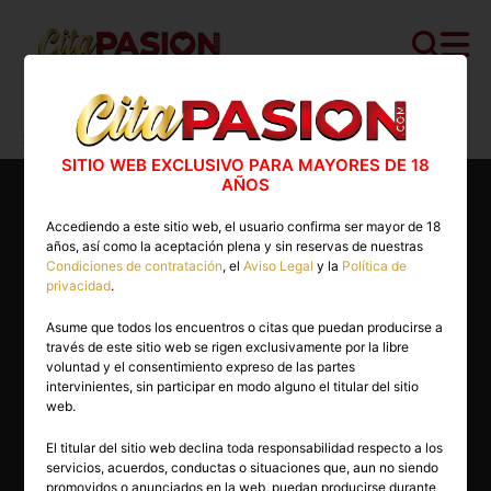
Cita PASION.COM
>
Escorts
>
Madrid
>
Fuenlabrada
>
Natalia
SITIO WEB EXCLUSIVO PARA MAYORES DE 18
AÑOS
Accediendo a este sitio web, el usuario confirma ser mayor de 18
años, así como la aceptación plena y sin reservas de nuestras
Condiciones de contratación
, el
Aviso Legal
y la
Política de
privacidad
.
Asume que todos los encuentros o citas que puedan producirse a
través de este sitio web se rigen exclusivamente por la libre
voluntad y el consentimiento expreso de las partes
intervinientes, sin participar en modo alguno el titular del sitio
web.
El titular del sitio web declina toda responsabilidad respecto a los
servicios, acuerdos, conductas o situaciones que, aun no siendo
23 años
promovidos o anunciados en la web, puedan producirse durante