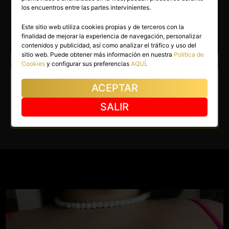
NATALIA
los encuentros entre las partes intervinientes.
Fuenlabrada
(Madrid)
Este sitio web utiliza cookies propias y de terceros con la
finalidad de mejorar la experiencia de navegación, personalizar
(1)
contenidos y publicidad, así como analizar el tráfico y uso del
sitio web. Puede obtener más información en nuestra
Política de
Atiendo a:
Hombres
Cookies
y configurar sus preferencias
AQUÍ
.
Escort en Fuenlabrada. Morena
ACEPTAR
y guapa en Fuenlabrada.
SALIR