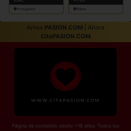
KARL
PITER
Portugalete
Bilbao
Antes
PASION.COM
| Ahora
CitaPASION.COM
Página de contenido adulto +18 años. Todos los