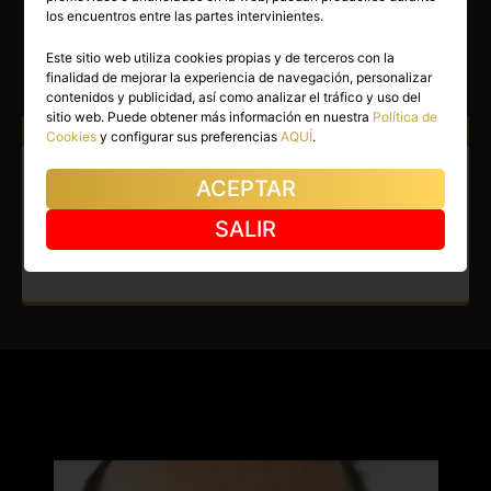
IGNACIO
los encuentros entre las partes intervinientes.
Portugalete
(Vizcaya)
Este sitio web utiliza cookies propias y de terceros con la
finalidad de mejorar la experiencia de navegación, personalizar
(1)
contenidos y publicidad, así como analizar el tráfico y uso del
sitio web. Puede obtener más información en nuestra
Política de
Atiendo a:
Mujeres
Cookies
y configurar sus preferencias
AQUÍ
.
Boy en Portugalete. Hombre
ACEPTAR
obediente en busca de una
SALIR
mujer mandona.