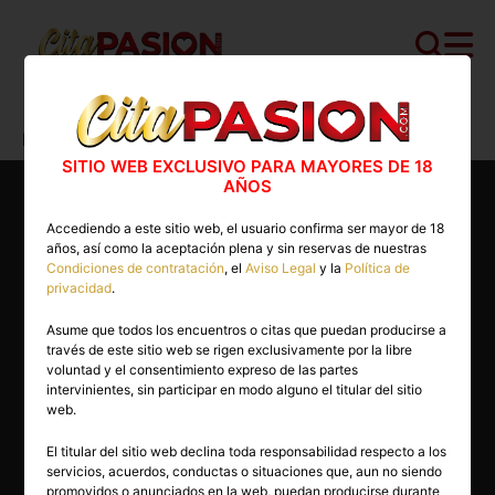
Cita PASION.COM
>
Boys
>
Vizcaya
>
Portugalete
>
Ignacio
SITIO WEB EXCLUSIVO PARA MAYORES DE 18
AÑOS
Accediendo a este sitio web, el usuario confirma ser mayor de 18
años, así como la aceptación plena y sin reservas de nuestras
Condiciones de contratación
, el
Aviso Legal
y la
Política de
privacidad
.
Asume que todos los encuentros o citas que puedan producirse a
través de este sitio web se rigen exclusivamente por la libre
voluntad y el consentimiento expreso de las partes
intervinientes, sin participar en modo alguno el titular del sitio
web.
El titular del sitio web declina toda responsabilidad respecto a los
servicios, acuerdos, conductas o situaciones que, aun no siendo
50 años
promovidos o anunciados en la web, puedan producirse durante