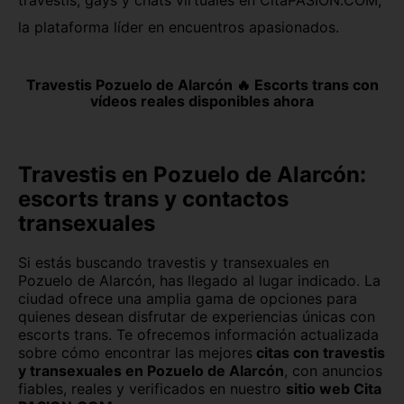
la plataforma líder en encuentros apasionados.
Huesca capital
Jaén capital
Las Palmas
León capital
Travestis Pozuelo de Alarcón 🔥 Escorts trans con
vídeos reales disponibles ahora
Lleida capital
Logroño
Lugo capital
Madrid capital
Travestis en Pozuelo de Alarcón:
Málaga capital
Melilla capital
escorts trans y contactos
transexuales
Murcia capital
Ourense capital
Oviedo
Palencia capital
Si estás buscando travestis y transexuales en
Pozuelo de Alarcón, has llegado al lugar indicado. La
Palma de Mallorca
Pamplona
ciudad ofrece una amplia gama de opciones para
quienes desean disfrutar de experiencias únicas con
escorts trans. Te ofrecemos información actualizada
Pontevedra capital
Salamanca capital
sobre cómo encontrar las mejores
citas con travestis
y transexuales en Pozuelo de Alarcón
, con anuncios
San Sebastián
Santa Cruz de Tenerife
fiables, reales y verificados en nuestro
sitio web Cita