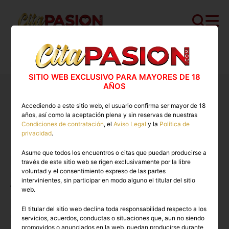
Cita PASION.COM
>
Travestis
>
Madrid
>
Pozuelo de Alarcón
>
Novedades Pozuelo de Alarcón
SITIO WEB EXCLUSIVO PARA MAYORES DE 18
AÑOS
Conoce las novedades mas
Accediendo a este sitio web, el usuario confirma ser mayor de 18
exclusivas de la zona en
años, así como la aceptación plena y sin reservas de nuestras
CitaPASION.COM
Condiciones de contratación
, el
Aviso Legal
y la
Política de
privacidad
.
Asume que todos los encuentros o citas que puedan producirse a
Lo sentimos, no disponemos de
través de este sitio web se rigen exclusivamente por la libre
novedades en este momento pero
voluntad y el consentimiento expreso de las partes
intervinientes, sin participar en modo alguno el titular del sitio
te invitamos a seguir navegando
web.
por la plataforma donde
El titular del sitio web declina toda responsabilidad respecto a los
descubrirás tu próxima nueva
servicios, acuerdos, conductas o situaciones que, aun no siendo
promovidos o anunciados en la web, puedan producirse durante