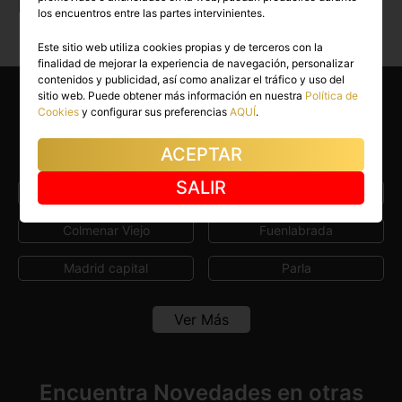
pasión.
los encuentros entre las partes intervinientes.
Este sitio web utiliza cookies propias y de terceros con la
finalidad de mejorar la experiencia de navegación, personalizar
contenidos y publicidad, así como analizar el tráfico y uso del
sitio web. Puede obtener más información en nuestra
Política de
Cookies
y configurar sus preferencias
AQUÍ
.
Encuentra Novedades en tu
localidad
ACEPTAR
SALIR
Alcalá de Henares
Ciempozuelos
Colmenar Viejo
Fuenlabrada
Madrid capital
Parla
Rivas-VaciaMad
Torrejón de Ardoz
Ver Más
Torrelaguna
Encuentra Novedades en otras