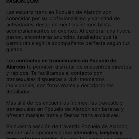
PASION.COM
Santander
Segovia capital
Las escorts trans en Pozuelo de Alarcón son
Sevilla capital
Soria capital
conocidas por su profesionalismo y variedad de
actividades, desde encuentros íntimos hasta
Tarragona capital
Teruel capital
acompañamientos en eventos. Al explorar una nueva
pasion, encontrarás anuncios detallados que te
Toledo capital
Valencia capital
permitirán elegir la acompañante perfecta según tus
gustos.
Valladolid capital
Vitoria
Los
contactos de transexuales en Pozuelo de
Alarcón
te permiten disfrutar de encuentros directos
Zamora capital
Zaragoza capital
y rápidos. Te facilitamos el contacto con
transexuales dispuestas a vivir momentos
inolvidables, con fotos reales y descripciones
detalladas.
Más allá de los encuentros íntimos, las travestis y
transexuales en Pozuelo de Alarcón son baratas y
ofrecen masajes trans y fiestas trans exclusivas.
En nuestra sección de travestis Pozuelo de Alarcón,
encontrarás opciones como
shemales, ladyboy y
trans internacionales
. Explora los anuncios y conoce