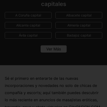
capitales
A Coruña capital
Albacete capital
Alicante capital
Almería capital
Ávila capital
Badajoz capital
Barcelona capital
Bilbao
Ver Más
Burgos capital
Cáceres capital
Cádiz capital
Castellón capital
Ceuta capital
Ciudad Real capital
Sé el primero en enterarte de las nuevas
incorporaciones y novedades no solo de chicas de
Córdoba capital
Cuenca capital
compañía y escorts; aquí también puedes descubrir
Girona capital
Granada capital
lo más reciente en anuncios de masajistas eróticas,
Guadalajara capital
Huelva capital
travestis, gays y chats virtuales en CitaPASION.COM,