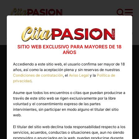
Cita PASION.COM
>
Masajistas
>
Murcia
>
Cartagena
>
Minerva
SITIO WEB EXCLUSIVO PARA MAYORES DE 18
AÑOS
Accediendo a este sitio web, el usuario confirma ser mayor de 18
años, así como la aceptación plena y sin reservas de nuestras
Condiciones de contratación
, el
Aviso Legal
y la
Política de
privacidad
.
Asume que todos los encuentros o citas que puedan producirse a
través de este sitio web se rigen exclusivamente por la libre
voluntad y el consentimiento expreso de las partes
intervinientes, sin participar en modo alguno el titular del sitio
web.
El titular del sitio web declina toda responsabilidad respecto a los
servicios, acuerdos, conductas o situaciones que, aun no siendo
53 años
promovidos o anunciados en la web, puedan producirse durante