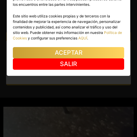
MINERVA
los encuentros entre las partes intervinientes.
Cartagena
(Murcia)
Este sitio web utiliza cookies propias y de terceros con la
finalidad de mejorar la experiencia de navegación, personalizar
(7)
contenidos y publicidad, así como analizar el tráfico y uso del
sitio web. Puede obtener más información en nuestra
Política de
Atiendo a:
Hombres
Cookies
y configurar sus preferencias
AQUÍ
.
Masajista en Cartagena.
ACEPTAR
Masajes relajantes para
SALIR
hombres en Cartagena.