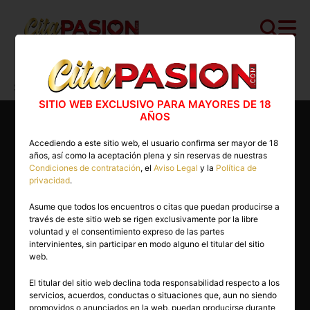
Cita PASION.COM
>
Masajistas
>
Barcelona
>
Sant Boi de Llobregat
>
Prive Massages
SITIO WEB EXCLUSIVO PARA MAYORES DE 18
AÑOS
Accediendo a este sitio web, el usuario confirma ser mayor de 18
años, así como la aceptación plena y sin reservas de nuestras
Condiciones de contratación
, el
Aviso Legal
y la
Política de
privacidad
.
Asume que todos los encuentros o citas que puedan producirse a
través de este sitio web se rigen exclusivamente por la libre
voluntad y el consentimiento expreso de las partes
intervinientes, sin participar en modo alguno el titular del sitio
web.
El titular del sitio web declina toda responsabilidad respecto a los
servicios, acuerdos, conductas o situaciones que, aun no siendo
22 años
promovidos o anunciados en la web, puedan producirse durante