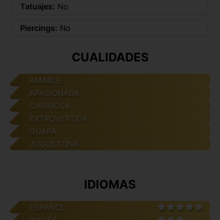
Tatuajes:
No
Piercings:
No
CUALIDADES
AMABLE
APASIONADA
CARIÑOSA
EXTROVERTIDA
GUAPA
JUGUETONA
IDIOMAS
ESPAÑOL