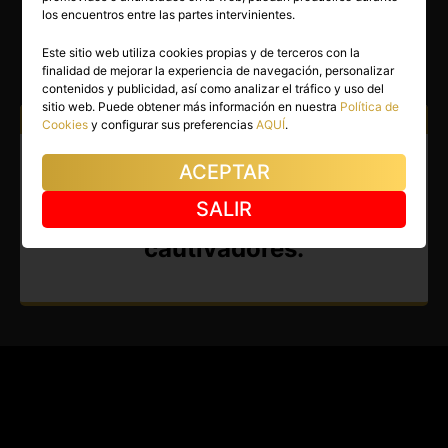
VANESSA
los encuentros entre las partes intervinientes.
Barcelona capital
(Barcelona)
Este sitio web utiliza cookies propias y de terceros con la
finalidad de mejorar la experiencia de navegación, personalizar
(3)
contenidos y publicidad, así como analizar el tráfico y uso del
sitio web. Puede obtener más información en nuestra
Política de
Atiendo a:
Hombres
Cookies
y configurar sus preferencias
AQUÍ
.
Masajista en Barcelona capital.
ACEPTAR
Madurita entrañable, con
SALIR
gestos silenciosos y
cautivadores.