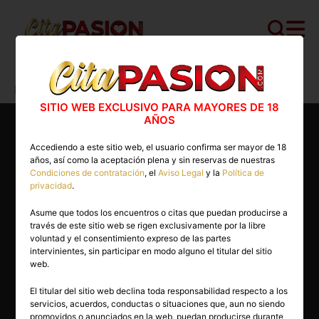
Cita PASION.COM
>
Masajistas
>
Barcelona
>
Barcelona capital
>
Vanessa
SITIO WEB EXCLUSIVO PARA MAYORES DE 18
AÑOS
Accediendo a este sitio web, el usuario confirma ser mayor de 18
años, así como la aceptación plena y sin reservas de nuestras
Condiciones de contratación
, el
Aviso Legal
y la
Política de
privacidad
.
Asume que todos los encuentros o citas que puedan producirse a
través de este sitio web se rigen exclusivamente por la libre
voluntad y el consentimiento expreso de las partes
intervinientes, sin participar en modo alguno el titular del sitio
web.
El titular del sitio web declina toda responsabilidad respecto a los
servicios, acuerdos, conductas o situaciones que, aun no siendo
39 años
promovidos o anunciados en la web, puedan producirse durante