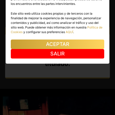
STEVEN
los encuentros entre las partes intervinientes.
Vigo
(Pontevedra)
Este sitio web utiliza cookies propias y de terceros con la
finalidad de mejorar la experiencia de navegación, personalizar
(4)
contenidos y publicidad, así como analizar el tráfico y uso del
sitio web. Puede obtener más información en nuestra
Política de
Atiendo a:
Hombres
Mujeres
Parejas
Cookies
y configurar sus preferencias
AQUÍ
.
Masajista en Vigo. Masajista
ACEPTAR
tantrico profesional y
SALIR
Quiromasajista terapéutico
titulado.