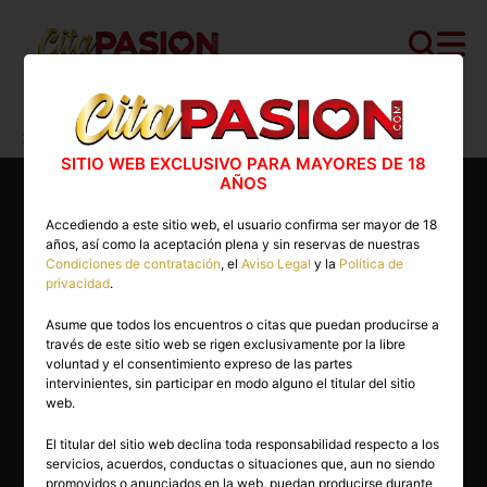
Cita PASION.COM
>
Masajistas
>
Pontevedra
>
Vigo
>
Steven
SITIO WEB EXCLUSIVO PARA MAYORES DE 18
AÑOS
Accediendo a este sitio web, el usuario confirma ser mayor de 18
años, así como la aceptación plena y sin reservas de nuestras
Condiciones de contratación
, el
Aviso Legal
y la
Política de
privacidad
.
Asume que todos los encuentros o citas que puedan producirse a
través de este sitio web se rigen exclusivamente por la libre
voluntad y el consentimiento expreso de las partes
intervinientes, sin participar en modo alguno el titular del sitio
web.
El titular del sitio web declina toda responsabilidad respecto a los
servicios, acuerdos, conductas o situaciones que, aun no siendo
39 años
promovidos o anunciados en la web, puedan producirse durante