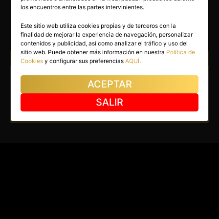
MARIO
los encuentros entre las partes intervinientes.
Marbella
(Málaga)
Este sitio web utiliza cookies propias y de terceros con la
finalidad de mejorar la experiencia de navegación, personalizar
(2)
contenidos y publicidad, así como analizar el tráfico y uso del
sitio web. Puede obtener más información en nuestra
Política de
Atiendo a:
Parejas
Hombres
Cookies
y configurar sus preferencias
AQUÍ
.
Masajista en Marbella. Masajes
ACEPTAR
en Marbella a domicilio.
SALIR