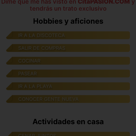
Dime que me has visto en
CitaPASION.COM
y
tendrás un trato exclusivo
Hobbies y aficiones
IR A LA DISCOTECA
SALIR DE COMPRAS
COCINAR
PASEAR
IR A LA PLAYA
CONOCER GENTE NUEVA
Actividades en casa
CENAR JUNTOS