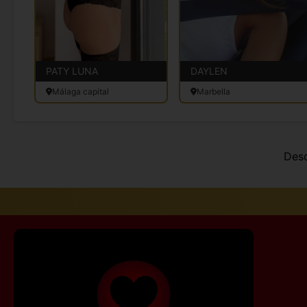
PATY LUNA
DAYLEN
Málaga capital
Marbella
Des