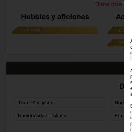
Dime que me
Hobbies y aficiones
Acti
PASEAR
COME
VER 
DA
Tipo:
Masajistas
Nombre
Nacionalidad:
Italiana
Etnia:
E