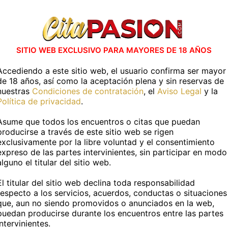
 has visto en
CitaPASION.COM
y tendrás un tr
vidades en casa
Actividades al air
SITIO WEB EXCLUSIVO PARA MAYORES DE 18 AÑOS
R JUNTOS
IR A PESCAR
Accediendo a este sitio web, el usuario confirma ser mayor
UNA PELICULA
PASEAR POR LA PLA
de 18 años, así como la aceptación plena y sin reservas de
nuestras
Condiciones de contratación
, el
Aviso Legal
y la
Política de privacidad
.
Más información
Asume que todos los encuentros o citas que puedan
producirse a través de este sitio web se rigen
exclusivamente por la libre voluntad y el consentimiento
TOS PERSONALES
expreso de las partes intervinientes, sin participar en modo
alguno el titular del sitio web.
:
Bianca
Edad:
26 años
El titular del sitio web declina toda responsabilidad
respecto a los servicios, acuerdos, conductas o situaciones
uropea
Fumador@:
Si
que, aun no siendo promovidos o anunciados en la web,
puedan producirse durante los encuentros entre las partes
intervinientes.