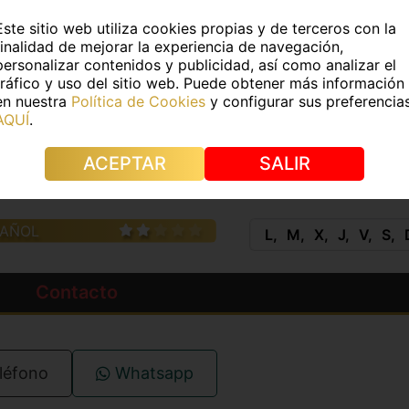
DATOS FÍSICOS
Este sitio web utiliza cookies propias y de terceros con la
finalidad de mejorar la experiencia de navegación,
0Kg
Medidas:
80/65/90
personalizar contenidos y publicidad, así como analizar el
tráfico y uso del sitio web. Puede obtener más información
e pelo:
Castaño
Color de ojos:
Castaño
en nuestra
Política de Cookies
y configurar sus preferencia
AQUÍ
.
s:
No
Piercings:
No
ACEPTAR
SALIR
IDIOMAS
HORAR
PAÑOL
L
M
X
J
V
S
Contacto
léfono
Whatsapp