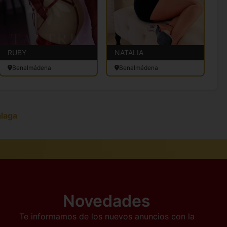
RUBY
NATALIA
L
Benalmádena
Benalmádena
álaga
Novedades
Te informamos de los nuevos anuncios con la