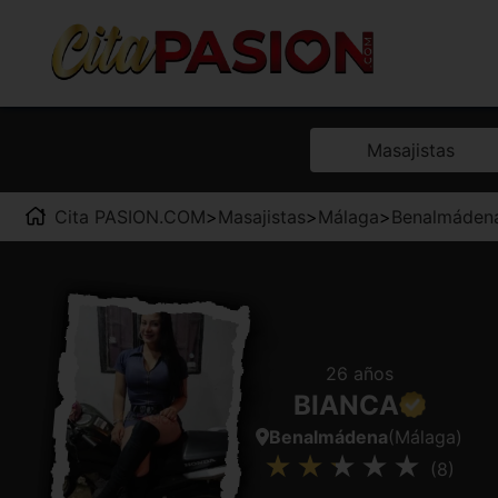
Masajistas
Cita PASION.COM
>
Masajistas
>
Málaga
>
Benalmáden
26 años
BIANCA
Benalmádena
(Málaga)
(8)