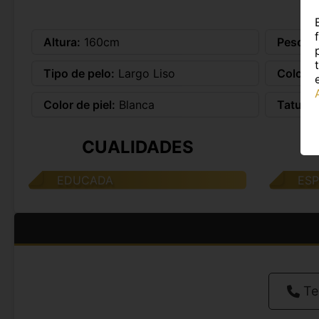
Altura:
160cm
Peso:
6
Tipo de pelo:
Largo Liso
Color d
Color de piel:
Blanca
Tatuaje
CUALIDADES
EDUCADA
ES
Te