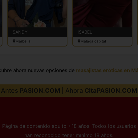
SANDY
ISABEL
Marbella
Málaga capital
cubre ahora nuevas opciones de
masajistas eróticas en M
Antes
PASION.COM
| Ahora
CitaPASION.COM
Página de contenido adulto +18 años. Todos los usuarios
han reconocido tener mínimo 18 años.