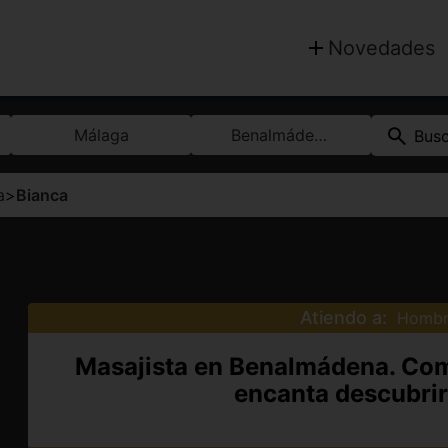
Novedades
Málaga
Benalmádena
Bus
a
>
Bianca
Atiendo a:
Hombr
Masajista en Benalmádena. Com
encanta descubri