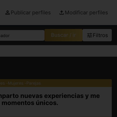
Publicar perfiles
Modificar perfiles
Buscar / ir
Filtros
cador
es
Mujeres
Parejas
parto nuevas experiencias y me
r momentos únicos.