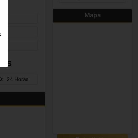
Mapa
s
s
IOS
D
24 Horas