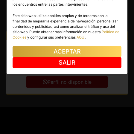
EVA
los encuentros entre las partes intervinientes.
Sevilla capital
(Sevilla)
Este sitio web utiliza cookies propias y de terceros con la
finalidad de mejorar la experiencia de navegación, personalizar
(9)
contenidos y publicidad, así como analizar el tráfico y uso del
sitio web. Puede obtener más información en nuestra
Política de
Atiendo a:
Hombres
Cookies
y configurar sus preferencias
AQUÍ
.
Masajista en Sevilla capital.
ACEPTAR
Masajes profesionales
SALIR
diferentes. Eva Maisha.
Perfil no disponible