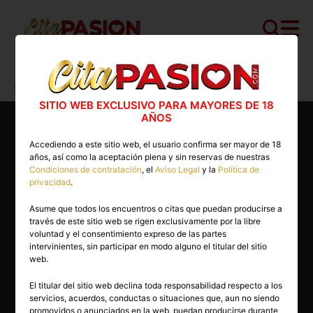
Cita PASION.COM
>
Masajistas
>
Sevilla
>
Sevilla capital
>
Eva
SITIO WEB EXCLUSIVO PARA MAYORES DE 18
AÑOS
Accediendo a este sitio web, el usuario confirma ser mayor de 18
años, así como la aceptación plena y sin reservas de nuestras
Condiciones de contratación
, el
Aviso Legal
y la
Política de
privacidad
.
Asume que todos los encuentros o citas que puedan producirse a
través de este sitio web se rigen exclusivamente por la libre
voluntad y el consentimiento expreso de las partes
intervinientes, sin participar en modo alguno el titular del sitio
web.
El titular del sitio web declina toda responsabilidad respecto a los
servicios, acuerdos, conductas o situaciones que, aun no siendo
30 años
promovidos o anunciados en la web, puedan producirse durante