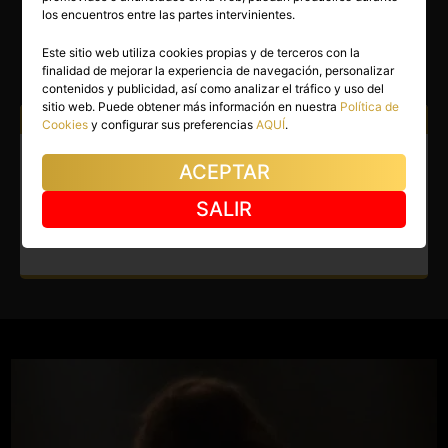
KAIZEN
los encuentros entre las partes intervinientes.
Córdoba capital
(Córdoba)
Este sitio web utiliza cookies propias y de terceros con la
finalidad de mejorar la experiencia de navegación, personalizar
(1)
contenidos y publicidad, así como analizar el tráfico y uso del
sitio web. Puede obtener más información en nuestra
Política de
Atiendo a:
Hombres
Cookies
y configurar sus preferencias
AQUÍ
.
Masajista en Córdoba capital.
ACEPTAR
Masajes sensoriales en el
SALIR
centro de Córdoba.