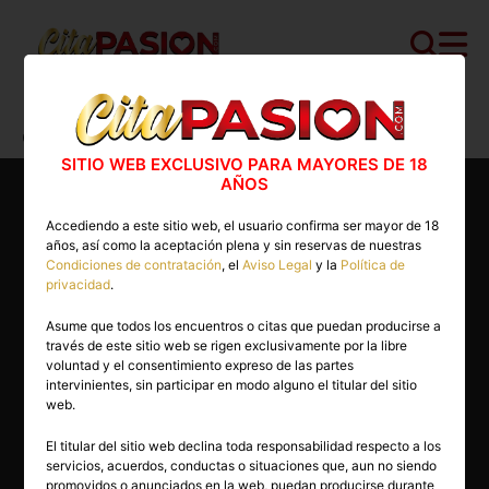
Cita PASION.COM
>
Masajistas
>
Córdoba
>
Córdoba capital
>
Kaizen
SITIO WEB EXCLUSIVO PARA MAYORES DE 18
AÑOS
Accediendo a este sitio web, el usuario confirma ser mayor de 18
años, así como la aceptación plena y sin reservas de nuestras
Condiciones de contratación
, el
Aviso Legal
y la
Política de
privacidad
.
Asume que todos los encuentros o citas que puedan producirse a
través de este sitio web se rigen exclusivamente por la libre
voluntad y el consentimiento expreso de las partes
intervinientes, sin participar en modo alguno el titular del sitio
web.
El titular del sitio web declina toda responsabilidad respecto a los
servicios, acuerdos, conductas o situaciones que, aun no siendo
35 años
promovidos o anunciados en la web, puedan producirse durante