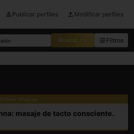
Publicar perfiles
Modificar perfiles
Buscar / ir
Filtros
cador
ombres
Mujeres
anna: masaje de tacto consciente.