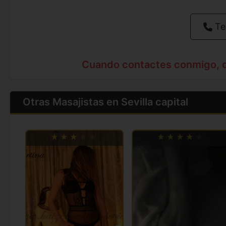
Te
Cuando contactes conmigo, 
Otras Masajistas en Sevilla capital