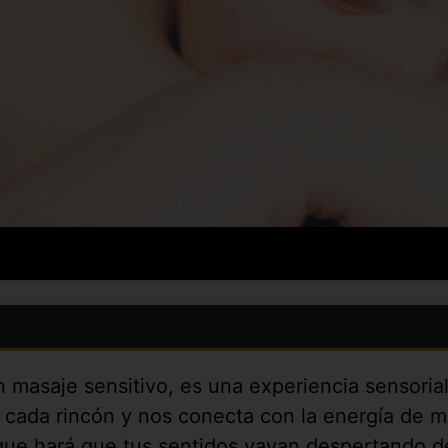
masaje sensitivo, es una experiencia sensorial
ada rincón y nos conecta con la energía de múl
 que hará que tus sentidos vayan despertando d