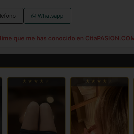
léfono
Whatsapp
dime que me has conocido en CitaPASION.CO