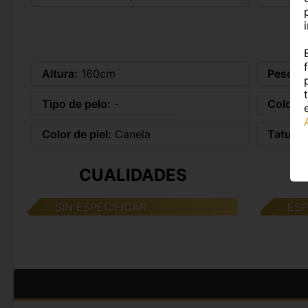
Altura:
160cm
Peso:
5
Tipo de pelo:
-
Color d
Color de piel:
Canela
Tatuaje
CUALIDADES
SIN ESPECIFICAR
ES