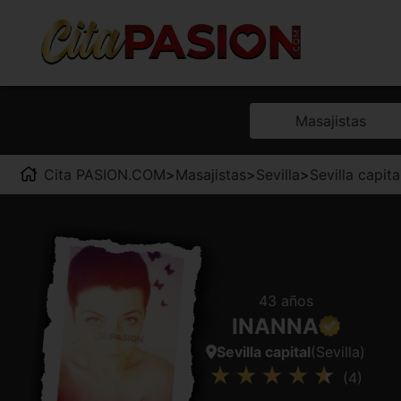
Masajistas
Cita PASION.COM
>
Masajistas
>
Sevilla
>
Sevilla capita
43 años
INANNA
Sevilla capital
(Sevilla)
(4)