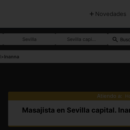
Novedades
Sevilla
Sevilla capital
Bus
l
>
Inanna
Atiendo a:
H
Masajista en Sevilla capital. In