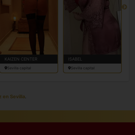
KAIZEN CENTER
ISABEL
I
Sevilla capital
Sevilla capital
z en Sevilla
.