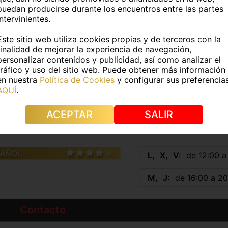
puedan producirse durante los encuentros entre las partes
intervinientes.
DATOS FÍSICOS
Este sitio web utiliza cookies propias y de terceros con la
finalidad de mejorar la experiencia de navegación,
3Kg
Medidas:
-
personalizar contenidos y publicidad, así como analizar el
tráfico y uso del sitio web. Puede obtener más información
e pelo:
Rubio
Color de ojos:
Verdes
en nuestra
Política de Cookies
y configurar sus preferencia
AQUÍ
.
s:
No
Piercings:
No
ACEPTAR
SALIR
IDIOMAS
HORAR
PAÑOL
L
X
V
de 12:00 a
M
J
de 16:00 a 20
Contacto