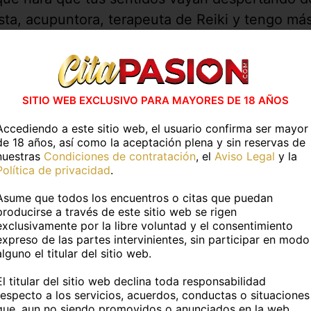
ista, acupuntora, terapeuta de Reiki y tengo má
ue te ofrezco a ti, si te atreves a experimentarl
 has visto en
CitaPASION.COM
y tendrás un tr
vidades en casa
Actividades al air
SITIO WEB EXCLUSIVO PARA MAYORES DE 18 AÑOS
Accediendo a este sitio web, el usuario confirma ser mayor
ESPECIFICAR
SIN ESPECIFICAR
de 18 años, así como la aceptación plena y sin reservas de
nuestras
Condiciones de contratación
, el
Aviso Legal
y la
Política de privacidad
.
Más información
Asume que todos los encuentros o citas que puedan
producirse a través de este sitio web se rigen
exclusivamente por la libre voluntad y el consentimiento
TOS PERSONALES
expreso de las partes intervinientes, sin participar en modo
alguno el titular del sitio web.
:
Inanna
Edad:
43 años
El titular del sitio web declina toda responsabilidad
respecto a los servicios, acuerdos, conductas o situaciones
uropea
Fumador@:
No
que, aun no siendo promovidos o anunciados en la web,