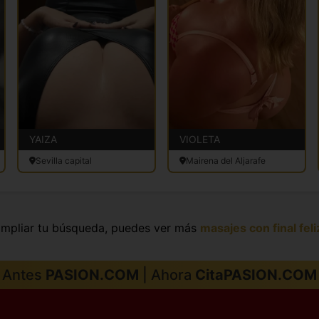
YAIZA
VIOLETA
Sevilla capital
Mairena del Aljarafe
 ampliar tu búsqueda, puedes ver más
masajes con final feli
Antes
PASION.COM
| Ahora
CitaPASION.COM