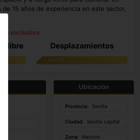
s de 15 años de experiencia en este sector,
o.
ato exclusivo
e libre
Desplazamientos
HOTEL
Ubicación
Provincia:
Sevilla
Ciudad:
Sevilla capital
Zona:
Nervión