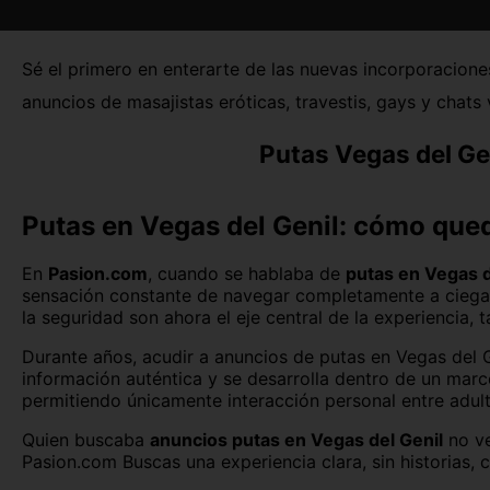
Huesca capital
Sé el primero en enterarte de las nuevas incorporacion
Lleida capital
anuncios de masajistas eróticas, travestis, gays y chat
Málaga capital
Putas Vegas del Ge
Oviedo
Pontevedra capital
Putas en Vegas del Genil: cómo que
Santander
En
Pasion.com
, cuando se hablaba de
putas en Vegas d
sensación constante de navegar completamente a ciegas
Tarragona capital
la seguridad son ahora el eje central de la experiencia
Valladolid capital
Durante años, acudir a anuncios de putas en Vegas del G
información auténtica y se desarrolla dentro de un marc
permitiendo únicamente interacción personal entre adul
Quien buscaba
anuncios putas en Vegas del Genil
no ve
Pasion.com Buscas una experiencia clara, sin historias,