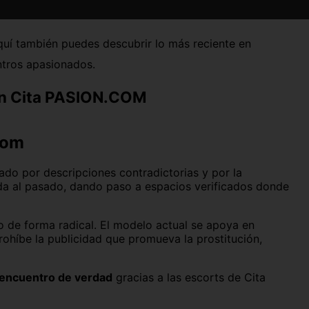
León capital
quí también puedes descubrir lo más reciente en
Madrid capital
ntros apasionados.
Ourense capital
 en Cita PASION.COM
Pamplona
Santa Cruz de Tenerife
com
Soria capital
ado por descripciones contradictorias y por la
da al pasado, dando paso a espacios verificados donde
Valencia capital
Zaragoza capital
do de forma radical. El modelo actual se apoya en
rohíbe la publicidad que promueva la prostitución,
encuentro de verdad
gracias a las escorts de Cita