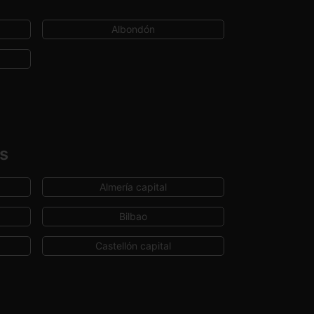
Albondón
s
Almería capital
Bilbao
Castellón capital
Cuenca capital
Huelva capital