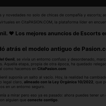
Jaén capital
Las Palmas
es y novedades no solo de chicas de compañía y escorts; a
Logroño
Lugo capital
s virtuales en CitaPASION.COM, la plataforma líder en encue
Melilla capital
Murcia capital
nil. ❤️ Los mejores anuncios de Escorts
Palencia capital
Palma de Mallorca
Salamanca capital
San Sebastián
dó atrás el modelo antiguo de Pasion.
Segovia capital
Sevilla capital
el Genil
, se vivía un entorno confuso y desordenado, marc
. Aquella etapa, propia de otra época, ha quedado relega
Teruel capital
Toledo capital
, tal como hacemos en
CitaPasion.com
Vitoria
Zamora capital
enil suponía un salto al vacío. Hoy, la realidad ha cambia
o legal claro,
alineado con la Ley Orgánica 10/2022
, que p
tos en un entorno seguro.
nía a mirar pero eso ya es pasado: ahora puedes tener un
 con alguien que
conecte contigo
.