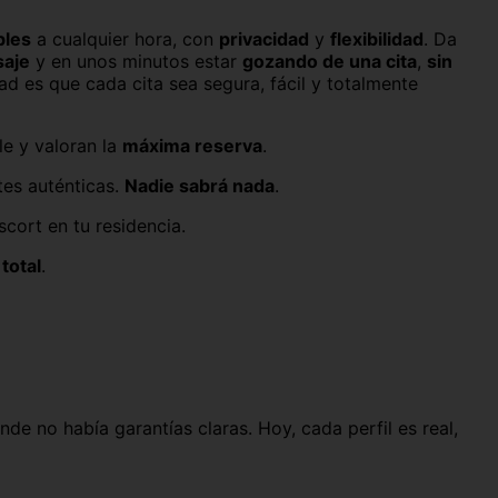
bles
a cualquier hora, con
privacidad
y
flexibilidad
. Da
saje
y en unos minutos estar
gozando de una cita
,
sin
dad es que cada cita sea segura, fácil y totalmente
le y valoran la
máxima reserva
.
tes auténticas.
Nadie sabrá nada
.
cort en tu residencia.
total
.
de no había garantías claras. Hoy, cada perfil es real,