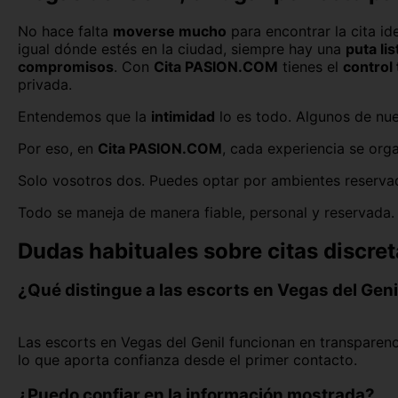
No hace falta
moverse mucho
para encontrar la cita id
igual dónde estés en la ciudad, siempre hay una
puta li
compromisos
. Con
Cita PASION.COM
tienes el
control 
privada.
Entendemos que la
intimidad
lo es todo. Algunos de nue
Por eso, en
Cita PASION.COM
, cada experiencia se or
Solo vosotros dos. Puedes optar por ambientes reservad
Todo se maneja de manera fiable, personal y reservada.
Dudas habituales sobre citas discret
¿Qué distingue a las escorts en Vegas del Geni
Las escorts en Vegas del Genil funcionan en transparenci
lo que aporta confianza desde el primer contacto.
¿Puedo confiar en la información mostrada?