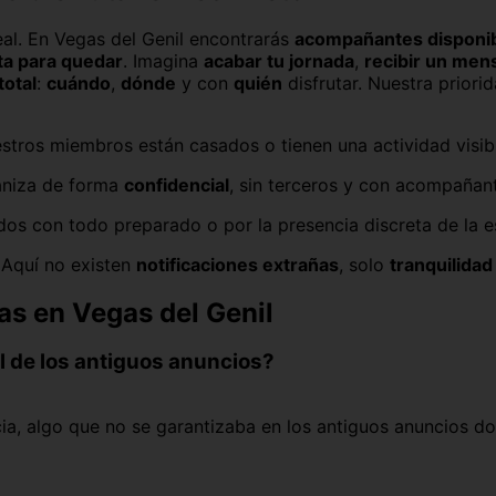
eal. En Vegas del Genil encontrarás
acompañantes disponi
sta para quedar
. Imagina
acabar tu jornada
,
recibir un men
total
:
cuándo
,
dónde
y con
quién
disfrutar. Nuestra priori
stros miembros están casados o tienen una actividad visib
ganiza de forma
confidencial
, sin terceros y con acompañan
os con todo preparado o por la presencia discreta de la es
 Aquí no existen
notificaciones extrañas
, solo
tranquilidad
as en Vegas del Genil
l de los antiguos anuncios?
a, algo que no se garantizaba en los antiguos anuncios don