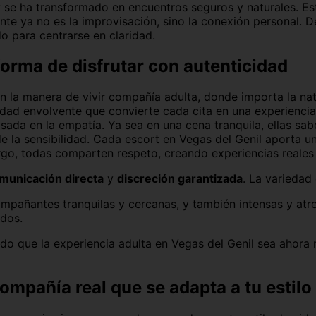
y se ha transformado en encuentros seguros y naturales. E
te ya no es la improvisación, sino la conexión personal. 
o para centrarse en claridad.
forma de disfrutar con autenticidad
en la manera de vivir compañía adulta, donde importa la n
nidad envolvente que convierte cada cita en una experienci
sada en la empatía. Ya sea en una cena tranquila, ellas sa
e la sensibilidad.
Cada escort en Vegas del Genil aporta un
argo, todas comparten respeto, creando experiencias reales
municación directa
y
discreción garantizada
. La variedad
ompañantes tranquilas y cercanas, y también intensas y at
dos.
do que la experiencia adulta en Vegas del Genil sea ahora 
mpañía real que se adapta a tu estilo