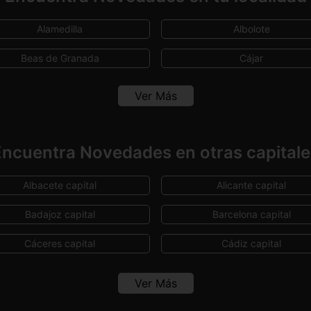
Alamedilla
Albolote
Beas de Granada
Cájar
Ver Más
Encuentra Novedades en otras capitale
Albacete capital
Alicante capital
Badajoz capital
Barcelona capital
Cáceres capital
Cádiz capital
Ciudad Real capital
Córdoba capital
Ver Más
Granada capital
Guadalajara capital