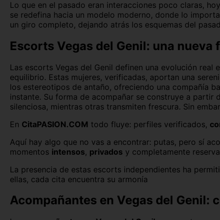
Lo que en el pasado eran interacciones poco claras, ho
se redefina hacia un modelo moderno, donde lo importan
un giro completo, dejando atrás los esquemas del pasad
Escorts Vegas del Genil: una nueva 
Las escorts Vegas del Genil definen una evolución real 
equilibrio. Estas mujeres, verificadas, aportan una sere
los estereotipos de antaño, ofreciendo una compañía ba
instante. Su forma de acompañar se construye a partir d
silenciosa, mientras otras transmiten frescura. Sin emb
En
CitaPASION.COM
todo fluye: perfiles verificados,
co
Aquí hay algo que no vas a encontrar: putas, pero sí ac
momentos
intensos
,
privados
y completamente reserva
La presencia de estas escorts independientes ha permiti
ellas, cada cita encuentra su armonía
Acompañantes en Vegas del Genil: co