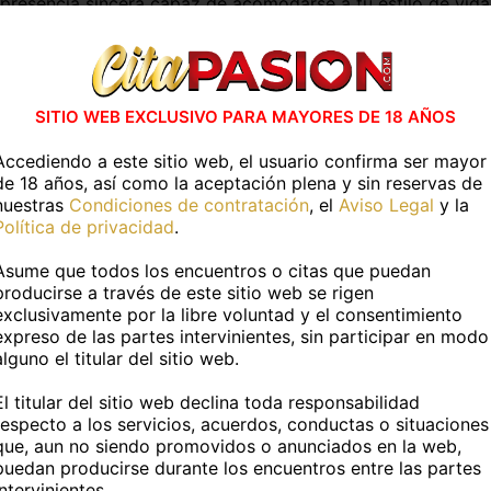
presencia sincera capaz de acomodarse a tu estilo de vida,
ad
, cualidades que permiten generar ambientes acogedore
ibradas hasta perfiles europeos sofisticados. Cada una ap
 sin presión.
do hablar, encontrando un equilibrio perfecto entre espaci
SITIO WEB EXCLUSIVO PARA MAYORES DE 18 AÑOS
transforma en un momento íntimo.
Accediendo a este sitio web, el usuario confirma ser mayor
 Genil
reside en esa combinación de armonía que estas muj
de 18 años, así como la aceptación plena y sin reservas de
imente desde lo emocional, lejos de guiones impuestos o ex
nuestras
Condiciones de contratación
, el
Aviso Legal
y la
Política de privacidad
.
experiencias premium con total discrec
Asume que todos los encuentros o citas que puedan
sion.com
definen la cúspide del acompañamiento adulto mod
producirse a través de este sitio web se rigen
tas
mujeres VIP
destacan no solo por su imagen, sino tamb
exclusivamente por la libre voluntad y el consentimiento
vento privado, su forma de estar y de conversar crea un am
expreso de las partes intervinientes, sin participar en modo
 discreción.
alguno el titular del sitio web.
corts VIP
han desarrollado un estilo propio basado en la di
El titular del sitio web declina toda responsabilidad
undidad, y esa capacidad de comunicación convierte cada 
respecto a los servicios, acuerdos, conductas o situaciones
 y se convierte en un instante diseñado para el disfrute,
que, aun no siendo promovidos o anunciados en la web,
puedan producirse durante los encuentros entre las partes
intervinientes.