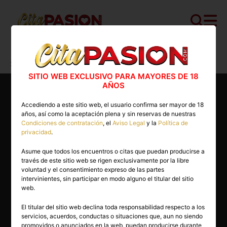
Cita PASION.COM
>
Escorts
>
Sevilla
>
Sevilla capital
>
Lucia
SITIO WEB EXCLUSIVO PARA MAYORES DE 18
AÑOS
Accediendo a este sitio web, el usuario confirma ser mayor de 18
años, así como la aceptación plena y sin reservas de nuestras
Condiciones de contratación
, el
Aviso Legal
y la
Política de
privacidad
.
Asume que todos los encuentros o citas que puedan producirse a
través de este sitio web se rigen exclusivamente por la libre
voluntad y el consentimiento expreso de las partes
intervinientes, sin participar en modo alguno el titular del sitio
web.
El titular del sitio web declina toda responsabilidad respecto a los
servicios, acuerdos, conductas o situaciones que, aun no siendo
22 años
promovidos o anunciados en la web, puedan producirse durante