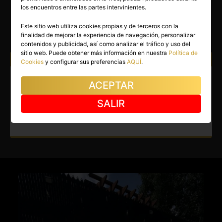
LUCIA
los encuentros entre las partes intervinientes.
Sevilla capital
(Sevilla)
Este sitio web utiliza cookies propias y de terceros con la
finalidad de mejorar la experiencia de navegación, personalizar
(4)
contenidos y publicidad, así como analizar el tráfico y uso del
sitio web. Puede obtener más información en nuestra
Política de
Atiendo a:
Hombres
Cookies
y configurar sus preferencias
AQUÍ
.
Escort en Sevilla capital. Soy
ACEPTAR
una chica de Sevilla, auténtica
SALIR
y encantadora.