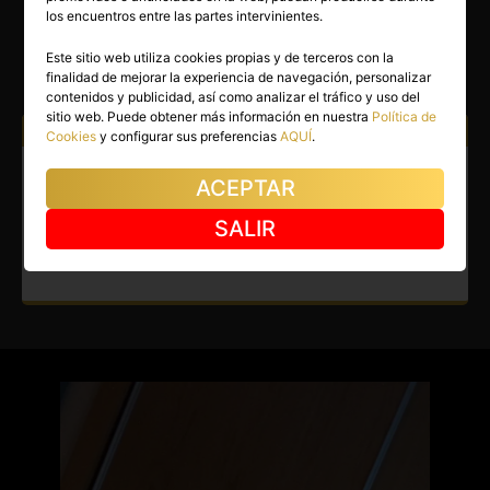
DULCE
los encuentros entre las partes intervinientes.
Sevilla capital
(Sevilla)
Este sitio web utiliza cookies propias y de terceros con la
finalidad de mejorar la experiencia de navegación, personalizar
(8)
contenidos y publicidad, así como analizar el tráfico y uso del
sitio web. Puede obtener más información en nuestra
Política de
Atiendo a:
Hombres
Cookies
y configurar sus preferencias
AQUÍ
.
Escort en Sevilla capital.
ACEPTAR
Sevillana elegante y
SALIR
espectacular.