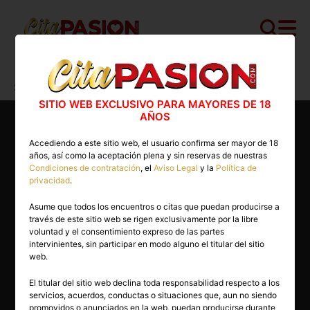
Cita PASION.COM
>
Escorts
>
Sevilla
>
Sevilla capital
>
Dulce
SITIO WEB EXCLUSIVO PARA MAYORES DE 18
AÑOS
Accediendo a este sitio web, el usuario confirma ser mayor de 18
años, así como la aceptación plena y sin reservas de nuestras
Condiciones de contratación
, el
Aviso Legal
y la
Política de
privacidad
.
Asume que todos los encuentros o citas que puedan producirse a
través de este sitio web se rigen exclusivamente por la libre
voluntad y el consentimiento expreso de las partes
intervinientes, sin participar en modo alguno el titular del sitio
web.
El titular del sitio web declina toda responsabilidad respecto a los
servicios, acuerdos, conductas o situaciones que, aun no siendo
25 años
promovidos o anunciados en la web, puedan producirse durante