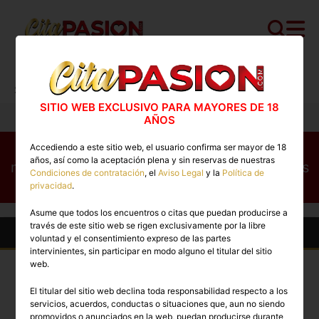
Cita PASION.COM
>
Escorts
>
Sevilla
>
Sevilla capital
>
Mia
SITIO WEB EXCLUSIVO PARA MAYORES DE 18
AÑOS
Este perfil no está disponible en este
Accediendo a este sitio web, el usuario confirma ser mayor de 18
años, así como la aceptación plena y sin reservas de nuestras
momento. Conoce otros perfiles disponibles
Condiciones de contratación
, el
Aviso Legal
y la
Política de
ahora mismo
privacidad
.
Asume que todos los encuentros o citas que puedan producirse a
través de este sitio web se rigen exclusivamente por la libre
Otras Escorts en Sevilla capital
voluntad y el consentimiento expreso de las partes
intervinientes, sin participar en modo alguno el titular del sitio
web.
El titular del sitio web declina toda responsabilidad respecto a los
servicios, acuerdos, conductas o situaciones que, aun no siendo
promovidos o anunciados en la web, puedan producirse durante