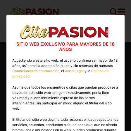
Cita PASION.COM
>
Escorts
>
Sevilla
>
Sevilla capital
>
Cartier
SITIO WEB EXCLUSIVO PARA MAYORES DE 18
AÑOS
Accediendo a este sitio web, el usuario confirma ser mayor de 18
años, así como la aceptación plena y sin reservas de nuestras
Condiciones de contratación
, el
Aviso Legal
y la
Política de
privacidad
.
Asume que todos los encuentros o citas que puedan producirse a
través de este sitio web se rigen exclusivamente por la libre
voluntad y el consentimiento expreso de las partes
intervinientes, sin participar en modo alguno el titular del sitio
web.
El titular del sitio web declina toda responsabilidad respecto a los
servicios, acuerdos, conductas o situaciones que, aun no siendo
24 años
promovidos o anunciados en la web, puedan producirse durante