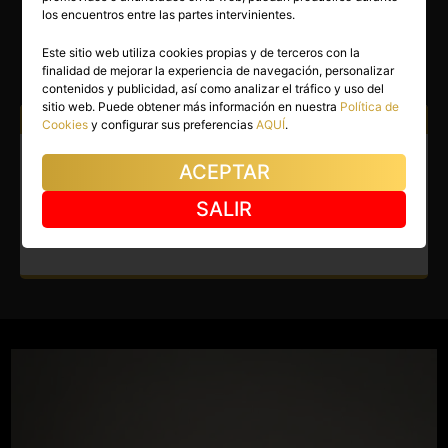
CARTIER
los encuentros entre las partes intervinientes.
Sevilla capital
(Sevilla)
Este sitio web utiliza cookies propias y de terceros con la
finalidad de mejorar la experiencia de navegación, personalizar
(1)
contenidos y publicidad, así como analizar el tráfico y uso del
sitio web. Puede obtener más información en nuestra
Política de
Atiendo a:
Hombres
Cookies
y configurar sus preferencias
AQUÍ
.
Escort en Sevilla capital.
ACEPTAR
Acompañante de lujo, clase y
SALIR
elegancia en Sevilla Nervión.