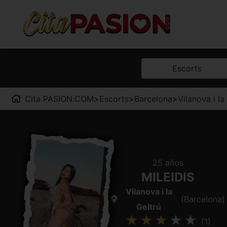
Escorts
Cita PASION.COM
>
Escorts
>
Barcelona
>
Vilanova i la
25 años
MILEIDIS
Vilanova i la
(Barcelona)
Geltrú
(1)