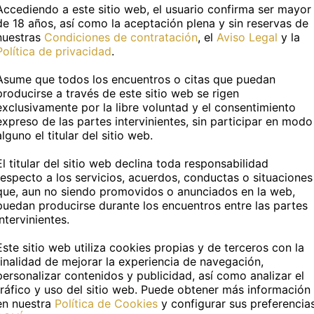
Accediendo a este sitio web, el usuario confirma ser mayor
de 18 años, así como la aceptación plena y sin reservas de
nuestras
Condiciones de contratación
, el
Aviso Legal
y la
Política de privacidad
.
Asume que todos los encuentros o citas que puedan
producirse a través de este sitio web se rigen
exclusivamente por la libre voluntad y el consentimiento
expreso de las partes intervinientes, sin participar en modo
alguno el titular del sitio web.
El titular del sitio web declina toda responsabilidad
respecto a los servicios, acuerdos, conductas o situaciones
que, aun no siendo promovidos o anunciados en la web,
puedan producirse durante los encuentros entre las partes
intervinientes.
Este sitio web utiliza cookies propias y de terceros con la
finalidad de mejorar la experiencia de navegación,
personalizar contenidos y publicidad, así como analizar el
tráfico y uso del sitio web. Puede obtener más información
en nuestra
Política de Cookies
y configurar sus preferencia