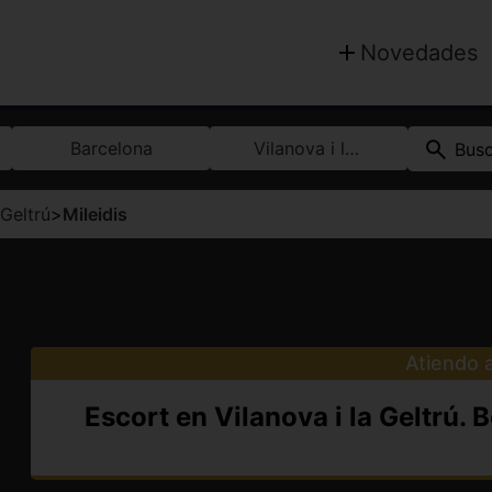
Novedades
Barcelona
Vilanova i la Geltrú
Bus
 Geltrú
>
Mileidis
Atiendo a
Escort en Vilanova i la Geltrú.