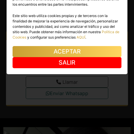
SOFIA
los encuentros entre las partes intervinientes.
Sabadell
(Barcelona)
Este sitio web utiliza cookies propias y de terceros con la
finalidad de mejorar la experiencia de navegación, personalizar
(9)
contenidos y publicidad, así como analizar el tráfico y uso del
sitio web. Puede obtener más información en nuestra
Política de
Atiendo a:
Hombres
Cookies
y configurar sus preferencias
AQUÍ
.
Escort en Sabadell.
ACEPTAR
Colombiana encantadora y
SALIR
apasionante.
Llamar
Enviar Whatsapp