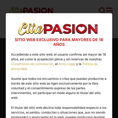
Cita PASION.COM
>
Escorts
>
Barcelona
>
Sabadell
>
Sofia
SITIO WEB EXCLUSIVO PARA MAYORES DE 18
AÑOS
Accediendo a este sitio web, el usuario confirma ser mayor de 18
años, así como la aceptación plena y sin reservas de nuestras
Condiciones de contratación
, el
Aviso Legal
y la
Política de
privacidad
.
Asume que todos los encuentros o citas que puedan producirse a
través de este sitio web se rigen exclusivamente por la libre
voluntad y el consentimiento expreso de las partes
intervinientes, sin participar en modo alguno el titular del sitio
web.
El titular del sitio web declina toda responsabilidad respecto a los
servicios, acuerdos, conductas o situaciones que, aun no siendo
23 años
promovidos o anunciados en la web, puedan producirse durante