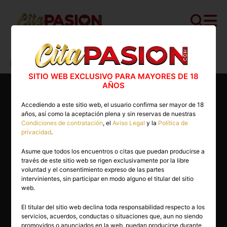
Cita PASION.COM
>
Escorts
>
Castellón
>
Borriana
>
Eva
SITIO WEB EXCLUSIVO PARA MAYORES DE 18
AÑOS
Accediendo a este sitio web, el usuario confirma ser mayor de 18
años, así como la aceptación plena y sin reservas de nuestras
Condiciones de contratación
, el
Aviso Legal
y la
Política de
privacidad
.
Asume que todos los encuentros o citas que puedan producirse a
través de este sitio web se rigen exclusivamente por la libre
voluntad y el consentimiento expreso de las partes
intervinientes, sin participar en modo alguno el titular del sitio
web.
El titular del sitio web declina toda responsabilidad respecto a los
servicios, acuerdos, conductas o situaciones que, aun no siendo
35 años
promovidos o anunciados en la web, puedan producirse durante