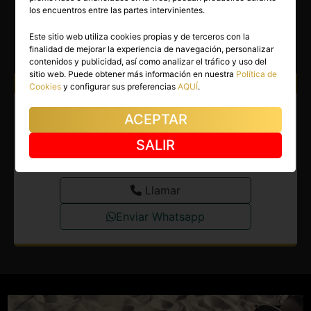
EVA
los encuentros entre las partes intervinientes.
Borriana
(Castellón)
Este sitio web utiliza cookies propias y de terceros con la
finalidad de mejorar la experiencia de navegación, personalizar
(4)
contenidos y publicidad, así como analizar el tráfico y uso del
sitio web. Puede obtener más información en nuestra
Política de
Atiendo a:
Hombres
Cookies
y configurar sus preferencias
AQUÍ
.
Escort en Borriana. Chica
ACEPTAR
atrevida en Burriana por unos
SALIR
días.
Llamar
Enviar Whatsapp