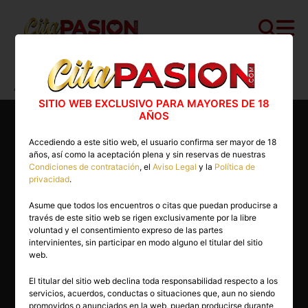
Cita PASION.COM
>
Escorts
>
Madrid
>
Alcalá de Henares
>
Sofia
SITIO WEB EXCLUSIVO PARA MAYORES DE 18
AÑOS
Accediendo a este sitio web, el usuario confirma ser mayor de 18
años, así como la aceptación plena y sin reservas de nuestras
Condiciones de contratación
, el
Aviso Legal
y la
Política de
privacidad
.
Asume que todos los encuentros o citas que puedan producirse a
través de este sitio web se rigen exclusivamente por la libre
voluntad y el consentimiento expreso de las partes
intervinientes, sin participar en modo alguno el titular del sitio
web.
El titular del sitio web declina toda responsabilidad respecto a los
servicios, acuerdos, conductas o situaciones que, aun no siendo
27 años
promovidos o anunciados en la web, puedan producirse durante