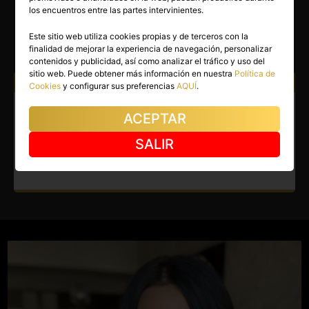
SOFIA
los encuentros entre las partes intervinientes.
Alcalá de Henares
(Madrid)
Este sitio web utiliza cookies propias y de terceros con la
finalidad de mejorar la experiencia de navegación, personalizar
(14)
contenidos y publicidad, así como analizar el tráfico y uso del
sitio web. Puede obtener más información en nuestra
Política de
Atiendo a:
Hombres
Cookies
y configurar sus preferencias
AQUÍ
.
Escort en Alcalá de Henares.
ACEPTAR
Acompañante española, solo
SALIR
en hoteles y domicilios.