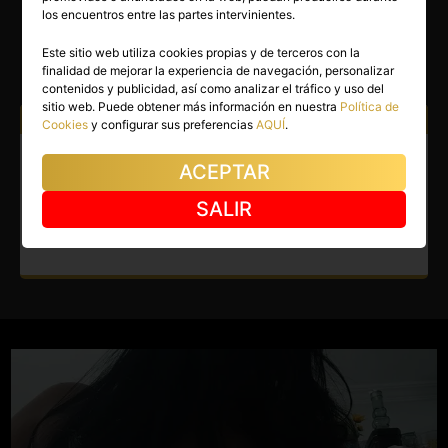
PAULA
los encuentros entre las partes intervinientes.
Torrejón de Ardoz
(Madrid)
Este sitio web utiliza cookies propias y de terceros con la
finalidad de mejorar la experiencia de navegación, personalizar
(66)
contenidos y publicidad, así como analizar el tráfico y uso del
sitio web. Puede obtener más información en nuestra
Política de
Atiendo a:
Hombres
Cookies
y configurar sus preferencias
AQUÍ
.
Escort en Torrejón de Ardoz.
ACEPTAR
Madurita colombiana,
SALIR
apasionada y complaciente.