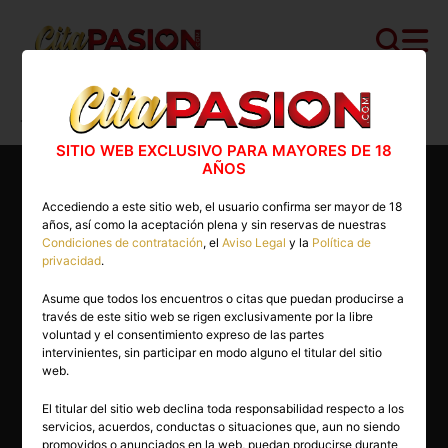
Cita PASION.COM
>
Escorts
>
Madrid
>
Torrejón de Ardoz
>
Paula
SITIO WEB EXCLUSIVO PARA MAYORES DE 18
AÑOS
Accediendo a este sitio web, el usuario confirma ser mayor de 18
años, así como la aceptación plena y sin reservas de nuestras
Condiciones de contratación
, el
Aviso Legal
y la
Política de
privacidad
.
Asume que todos los encuentros o citas que puedan producirse a
través de este sitio web se rigen exclusivamente por la libre
voluntad y el consentimiento expreso de las partes
intervinientes, sin participar en modo alguno el titular del sitio
web.
El titular del sitio web declina toda responsabilidad respecto a los
servicios, acuerdos, conductas o situaciones que, aun no siendo
45 años
promovidos o anunciados en la web, puedan producirse durante