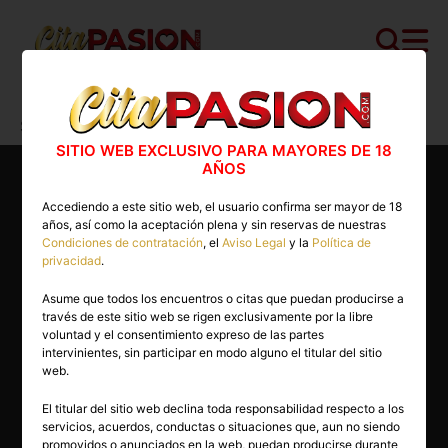
Cita PASION.COM
>
Escorts
>
Sevilla
>
Sevilla capital
>
Leidy
SITIO WEB EXCLUSIVO PARA MAYORES DE 18
AÑOS
Accediendo a este sitio web, el usuario confirma ser mayor de 18
años, así como la aceptación plena y sin reservas de nuestras
Condiciones de contratación
, el
Aviso Legal
y la
Política de
privacidad
.
Asume que todos los encuentros o citas que puedan producirse a
través de este sitio web se rigen exclusivamente por la libre
voluntad y el consentimiento expreso de las partes
intervinientes, sin participar en modo alguno el titular del sitio
web.
El titular del sitio web declina toda responsabilidad respecto a los
servicios, acuerdos, conductas o situaciones que, aun no siendo
29 años
promovidos o anunciados en la web, puedan producirse durante