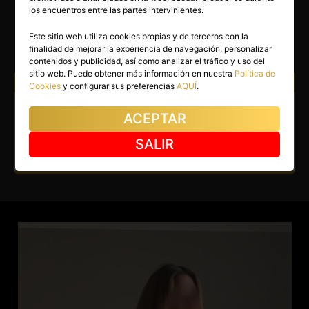
LEIDY
los encuentros entre las partes intervinientes.
Sevilla capital
(Sevilla)
Este sitio web utiliza cookies propias y de terceros con la
finalidad de mejorar la experiencia de navegación, personalizar
(5)
contenidos y publicidad, así como analizar el tráfico y uso del
sitio web. Puede obtener más información en nuestra
Política de
Atiendo a:
Hombres
Parejas
Cookies
y configurar sus preferencias
AQUÍ
.
Escort en Sevilla capital. Latina
ACEPTAR
apasionada y muy atenta.
SALIR