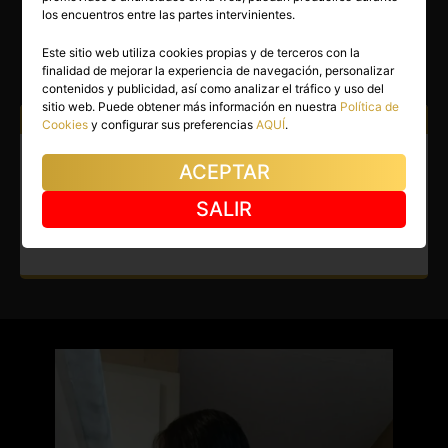
CAMILA
los encuentros entre las partes intervinientes.
Castellón capital
(Castellón)
Este sitio web utiliza cookies propias y de terceros con la
finalidad de mejorar la experiencia de navegación, personalizar
(3)
contenidos y publicidad, así como analizar el tráfico y uso del
sitio web. Puede obtener más información en nuestra
Política de
Atiendo a:
Hombres
Mujeres
Parejas
Cookies
y configurar sus preferencias
AQUÍ
.
Escort en Castellón capital.
ACEPTAR
Sorpréndeme con tu elegancia
SALIR
y simpatía.