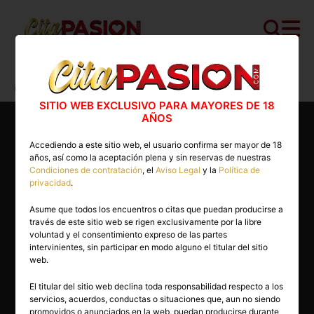
Cita PASION.COM
>
Escorts
>
Castellón
>
Castellón capital
>
Camila
SITIO WEB EXCLUSIVO PARA MAYORES DE 18
AÑOS
Accediendo a este sitio web, el usuario confirma ser mayor de 18
años, así como la aceptación plena y sin reservas de nuestras
Condiciones de contratación
, el
Aviso Legal
y la
Política de
privacidad
.
Asume que todos los encuentros o citas que puedan producirse a
través de este sitio web se rigen exclusivamente por la libre
voluntad y el consentimiento expreso de las partes
intervinientes, sin participar en modo alguno el titular del sitio
web.
El titular del sitio web declina toda responsabilidad respecto a los
servicios, acuerdos, conductas o situaciones que, aun no siendo
30 años
promovidos o anunciados en la web, puedan producirse durante