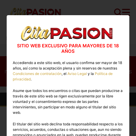
Cita PASION.COM
>
Escorts
>
Baleares
>
Palma de Mallorca
>
Mia
SITIO WEB EXCLUSIVO PARA MAYORES DE 18
AÑOS
Este perfil no está disponible en este
Accediendo a este sitio web, el usuario confirma ser mayor de 18
años, así como la aceptación plena y sin reservas de nuestras
momento. Conoce otros perfiles disponibles
Condiciones de contratación
, el
Aviso Legal
y la
Política de
ahora mismo
privacidad
.
Asume que todos los encuentros o citas que puedan producirse a
través de este sitio web se rigen exclusivamente por la libre
Otras Escorts en Palma de Mallorca
voluntad y el consentimiento expreso de las partes
intervinientes, sin participar en modo alguno el titular del sitio
web.
TOP
TOP
El titular del sitio web declina toda responsabilidad respecto a los
PREMIUM
PREMIUM
servicios, acuerdos, conductas o situaciones que, aun no siendo
promovidos o anunciados en la web, puedan producirse durante