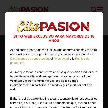
Cita PASION.COM
>
Escorts
>
Baleares
>
Palma de Mallorca
>
Jasmin
SITIO WEB EXCLUSIVO PARA MAYORES DE 18
AÑOS
Accediendo a este sitio web, el usuario confirma ser mayor de 18
años, así como la aceptación plena y sin reservas de nuestras
Condiciones de contratación
, el
Aviso Legal
y la
Política de
privacidad
.
Asume que todos los encuentros o citas que puedan producirse a
través de este sitio web se rigen exclusivamente por la libre
voluntad y el consentimiento expreso de las partes
intervinientes, sin participar en modo alguno el titular del sitio
web.
El titular del sitio web declina toda responsabilidad respecto a los
servicios, acuerdos, conductas o situaciones que, aun no siendo
25 años
promovidos o anunciados en la web, puedan producirse durante