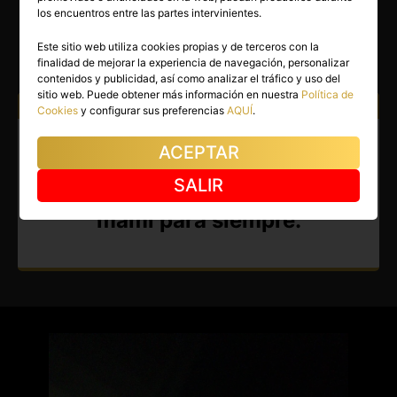
JACKK
los encuentros entre las partes intervinientes.
El Puerto de Santa María
(Cádiz)
Este sitio web utiliza cookies propias y de terceros con la
finalidad de mejorar la experiencia de navegación, personalizar
(2)
contenidos y publicidad, así como analizar el tráfico y uso del
sitio web. Puede obtener más información en nuestra
Política de
Atiendo a:
Hombres
Mujeres
Parejas
Cookies
y configurar sus preferencias
AQUÍ
.
Boy en El Puerto de Santa
ACEPTAR
María. ¿Tienes ganas de ser
SALIR
mami? Quiero encontar una
mami para siempre.