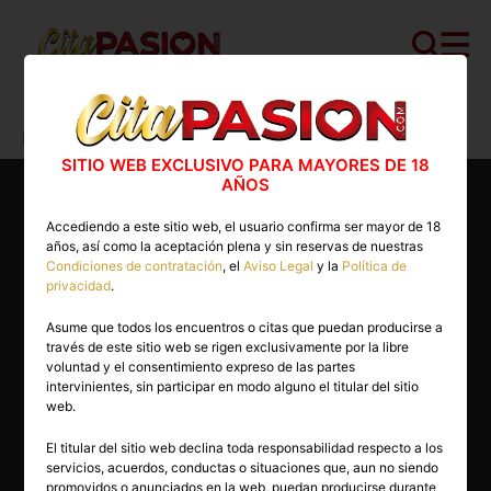
Cita PASION.COM
>
Boys
>
Cádiz
>
El Puerto de Santa María
>
Jackk
SITIO WEB EXCLUSIVO PARA MAYORES DE 18
AÑOS
Accediendo a este sitio web, el usuario confirma ser mayor de 18
años, así como la aceptación plena y sin reservas de nuestras
Condiciones de contratación
, el
Aviso Legal
y la
Política de
privacidad
.
Asume que todos los encuentros o citas que puedan producirse a
través de este sitio web se rigen exclusivamente por la libre
voluntad y el consentimiento expreso de las partes
intervinientes, sin participar en modo alguno el titular del sitio
web.
El titular del sitio web declina toda responsabilidad respecto a los
servicios, acuerdos, conductas o situaciones que, aun no siendo
26 años
promovidos o anunciados en la web, puedan producirse durante