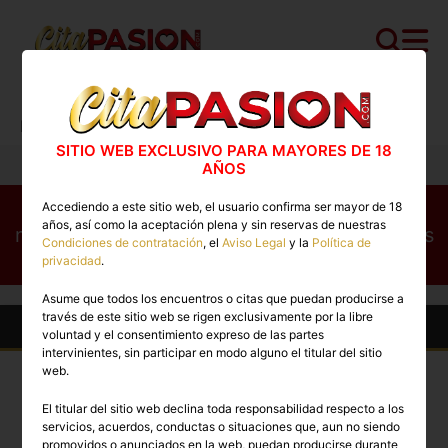
Cita PASION.COM
>
Boys
>
Barcelona
>
Barcelona capital
>
Santiago
SITIO WEB EXCLUSIVO PARA MAYORES DE 18
AÑOS
Este perfil no está disponible en este
Accediendo a este sitio web, el usuario confirma ser mayor de 18
años, así como la aceptación plena y sin reservas de nuestras
momento. Conoce otros perfiles disponibles
Condiciones de contratación
, el
Aviso Legal
y la
Política de
ahora mismo
privacidad
.
Asume que todos los encuentros o citas que puedan producirse a
través de este sitio web se rigen exclusivamente por la libre
Otros Boys en Barcelona capital
voluntad y el consentimiento expreso de las partes
intervinientes, sin participar en modo alguno el titular del sitio
web.
El titular del sitio web declina toda responsabilidad respecto a los
servicios, acuerdos, conductas o situaciones que, aun no siendo
promovidos o anunciados en la web, puedan producirse durante