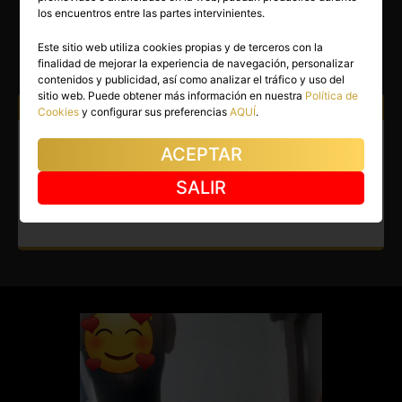
JUAN
los encuentros entre las partes intervinientes.
Toledo capital
(Toledo)
Este sitio web utiliza cookies propias y de terceros con la
finalidad de mejorar la experiencia de navegación, personalizar
(2)
contenidos y publicidad, así como analizar el tráfico y uso del
sitio web. Puede obtener más información en nuestra
Política de
Atiendo a:
Mujeres
Parejas
Cookies
y configurar sus preferencias
AQUÍ
.
Boy en Toledo capital.
ACEPTAR
Auténtico capricho español
SALIR
solo para mujeres. ¡Solo email!