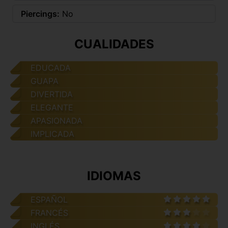
Piercings:
No
CUALIDADES
EDUCADA
GUAPA
DIVERTIDA
ELEGANTE
APASIONADA
IMPLICADA
IDIOMAS
ESPAÑOL
FRANCÉS
INGLÉS