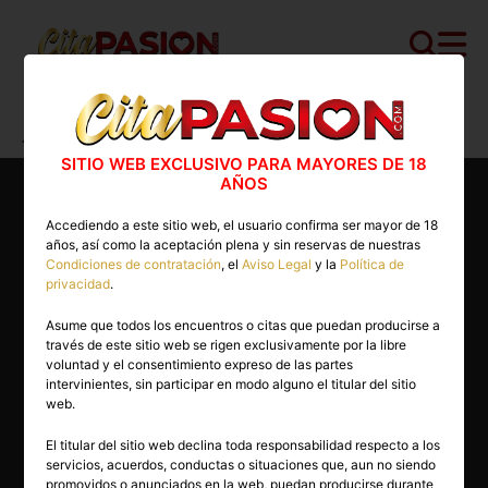
Cita PASION.COM
>
Boys
>
Toledo
>
Toledo capital
>
Juan
SITIO WEB EXCLUSIVO PARA MAYORES DE 18
AÑOS
Accediendo a este sitio web, el usuario confirma ser mayor de 18
años, así como la aceptación plena y sin reservas de nuestras
Condiciones de contratación
, el
Aviso Legal
y la
Política de
privacidad
.
Asume que todos los encuentros o citas que puedan producirse a
través de este sitio web se rigen exclusivamente por la libre
voluntad y el consentimiento expreso de las partes
intervinientes, sin participar en modo alguno el titular del sitio
web.
El titular del sitio web declina toda responsabilidad respecto a los
servicios, acuerdos, conductas o situaciones que, aun no siendo
33 años
promovidos o anunciados en la web, puedan producirse durante